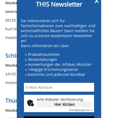
THIS Newsletter
Neubau eines Protein-Forschungs-
zentrums
06120 Halle, Weinberg Campus /
Sie interessieren sich für
Fachinformationen zum nachhaltigen und
Kurt-Mothes-Str.
wirtschaftlichen Bauen? Dann melden Sie
sich zu unserem kostenlosen Newsletter
Investitionsvolumen ca. 38 Mio. EUR
an!
Darin informieren wir über:
» Produktneuheiten
Schleswig-Holstein
» Veranstaltungen
» Auswertungen der Infobau Münster
Neubau eines Geschäftshauses
» 14tägige Erscheinungsweise
24103 Kiel, Altstadt / Alter Markt
» kostenlos und jederzeit kündbar
Investitionsvolumen ca. 35 Mio. EUR
Thüringen
Anti-Roboter-Verifizierung
Hier klicken
Neubau eines Logistikzentrums
Friendly
Captcha ⇗