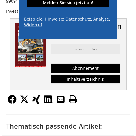
99091 Erfurt, Güterverkehrszentrum
Melden Sie sich jetzt an!
Investitionsvolumen ca. 20 Mio. EUR
Beispiele, Hinweise: Datenschutz, Analyse,
Widerruf
Dieser Artikel erschien in
THIS 09/2010
Ressort: Infos
Abonnement
Inhaltsverzeichnis
Thematisch passende Artikel: