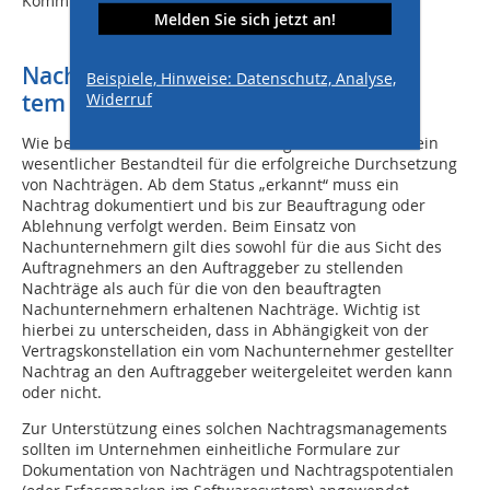
Kommunikation im Unternehmen beiträgt.
Melden Sie sich jetzt an!
Nachtragsdokumentation im Sys-
Beispiele, Hinweise: Datenschutz, Analyse,
tem des Bauprojekt-Controlling
Widerruf
Wie bereits erwähnt ist die Nachtragsdokumentation ein
wesentlicher Bestandteil für die erfolgreiche Durchsetzung
von Nachträgen. Ab dem Status „erkannt“ muss ein
Nachtrag dokumentiert und bis zur Beauftragung oder
Ablehnung verfolgt werden. Beim Einsatz von
Nachunternehmern gilt dies sowohl für die aus Sicht des
Auftragnehmers an den Auftraggeber zu stellenden
Nachträge als auch für die von den beauftragten
Nachunternehmern erhaltenen Nachträge. Wichtig ist
hierbei zu unterscheiden, dass in Abhängigkeit von der
Vertragskonstellation ein vom Nachunternehmer gestellter
Nachtrag an den Auftraggeber weitergeleitet werden kann
oder nicht.
Zur Unterstützung eines solchen Nachtragsmanagements
sollten im Unternehmen einheitliche Formulare zur
Dokumentation von Nachträgen und Nachtragspotentialen