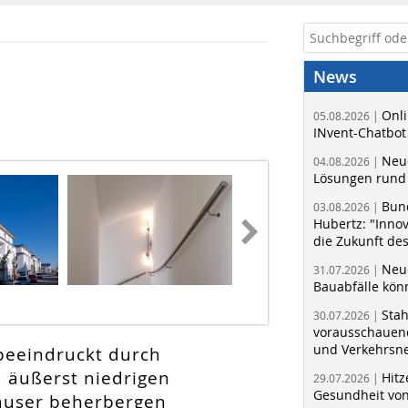
News
Onli
05.08.2026 |
INvent-Chatbot
Neue
04.08.2026 |
Lösungen rund 
Bun
03.08.2026 |
Hubertz: "Inno
die Zukunft de
Neue
31.07.2026 |
Bauabfälle kö
Sta
30.07.2026 |
vorausschauend
und Verkehrsn
beeindruckt durch
 äußerst niedrigen
Hitz
29.07.2026 |
Gesundheit von
äuser beherbergen