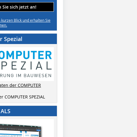
Sie sich jetzt an!
n kurzen Blick und erhalten Sie
nen.
 Spezial
aten der COMPUTER
der COMPUTER SPEZIAL
IALS