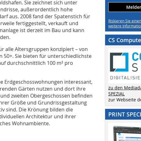
shafen. Sie zeichnet sich unter
Melden 
drisse, außerordentlich hohe
arf aus. 2008 fand der Spatenstich für
Riskieren Sie eine
weile fertiggestellt, verkauft und
weitere Informatio
nanlage ist derzeit im Bau und kann
rden.
CS Computer
alle Altersgruppen konzipiert – von
n 50+. Sie bieten für unterschiedlichste
f durchschnittlich 100 m² pro
die Erdgeschosswohnungen interessant,
zu den Mediad
renden Gärten nutzen und dort ihre
SPEZIAL
en und zweiten Obergeschossen befinden
zur Webseite 
ihrer Größe und Grundrissgestaltung
iv sind. Die Krönung bilden die
PRINT SPEC
ividuellen Architektur und ihrer
liches Wohnambiente.