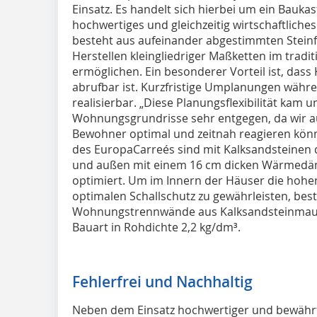
Einsatz. Es handelt sich hierbei um ein Baukast
hochwertiges und gleichzeitig wirtschaftliches
besteht aus aufeinander abgestimmten Steinfo
Herstellen kleingliedriger Maßketten im tradi
ermöglichen. Ein besonderer Vorteil ist, dass K
abrufbar ist. Kurzfristige Umplanungen währe
realisierbar. „Diese Planungsflexibilität kam
Wohnungsgrundrisse sehr entgegen, da wir a
Bewohner optimal und zeitnah reagieren könn
des EuropaCarreés sind mit Kalksandsteinen d
und außen mit einem 16 cm dicken Wärmed
optimiert. Um im Innern der Häuser die hohe
optimalen Schallschutz zu gewährleisten, bes
Wohnungstrennwände aus Kalksandsteinmaue
Bauart in Rohdichte 2,2 kg/dm³.
Fehlerfrei und Nachhaltig
Neben dem Einsatz hochwertiger und bewährte