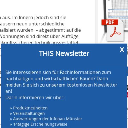
aus. Im Innern jedoch sind sie
Häusern neun unterschiedliche
ealisiert wurden. – abgestimmt auf die
 Wohnungen sind direkt über Aufzüge
zukunftssicherer Technik ausgestattet.
x
AT SCREENING
ernste Kommunikationsmedien wie
THIS Newsletter
CRUSHING TE
 Tiefgaragen und Nebenräume im Keller
Download.
Anbieter fi
us massiven Kalksandsteinen. „Wir
Sie interessieren sich für Fachinformationen zum
. Wir haben mit diesem Wandbaustoff
nachhaltigen und wirtschaftlichen Bauen? Dann
Geschäftsführende Gesellschafter Uli
melden Sie sich zu unserem kostenlosen Newsletter
e Qualität, schlanke Wände für mehr
an!
schutz, der Ruhe und entspanntes
Darin informieren wir über:
» Produktneuheiten
Finden Sie mehr
» Veranstaltungen
EINKAUFSFÜHRE
» Auswertungen der Infobau Münster
Suchmaschine f
» 14tägige Erscheinungsweise
o von Heidelberger Kalksandstein zum