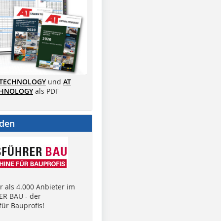
 TECHNOLOGY
und
AT
CHNOLOGY
als PDF-
nden
 als 4.000 Anbieter im
R BAU - der
ür Bauprofis!