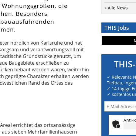
 Wohnungsgrößen, die
» Alle News
chen. Besonders
e bauausführenden
THIS Jobs
mmen.
eter nördlich von Karlsruhe und hat
sorgsam und verantwortungsvoll mit
rstädtische Grundstücke genutzt, um
THIS-
eue Baugebiete erschließen zu
ücken bebaut worden waren, weiterhin
ch geprägte Charakter erhalten werden
✓ Relevante 
ordwestlichen Rand des Ortes das
Tiefbau, Inge
✓ 14-tägige E
✓ kostenlos u
Anti-R
 Areal errichtet das ortsansässige
 aus sieben Mehrfamilienhäusern