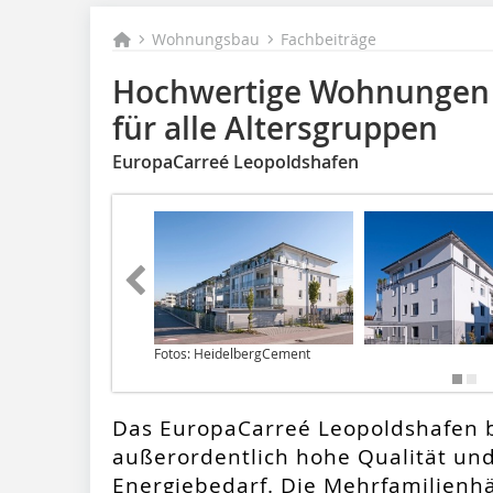
Wohnungsbau
Fachbeiträge
Hochwertige Wohnungen
für alle Altersgruppen
EuropaCarreé Leopoldshafen
Fotos: HeidelbergCement
Das EuropaCarreé Leopoldshafen 
außerordentlich hohe Qualität und
Energiebedarf. Die Mehrfamilienh