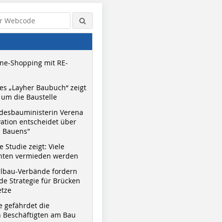
ne-Shopping mit RE-
s „Layher Baubuch“ zeigt
um die Baustelle
desbauministerin Verena
vation entscheidet über
s Bauens"
 Studie zeigt: Viele
nnten vermieden werden
hlbau-Verbände fordern
e Strategie für Brücken
etze
e gefährdet die
 Beschäftigten am Bau