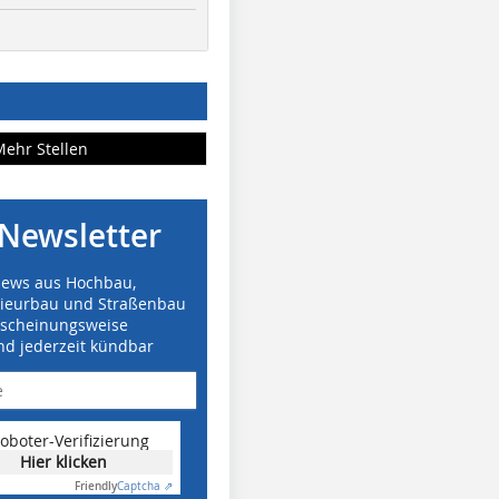
Mehr Stellen
Newsletter
News aus Hochbau,
nieurbau und Straßenbau
rscheinungsweise
nd jederzeit kündbar
oboter-Verifizierung
Hier klicken
Friendly
Captcha ⇗