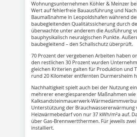
Wohnungsunternehmen Köhler & Meinzer bei
Wert auf fehlerfreie Bauausführung und Nachh
Baumaßnahme in Leopoldshafen während der 
baubegleitenden Qualitätssicherung durch de
überwachte unter anderem die Ausführung 
bauphysikalisch neuralgischen Punkte. Außerd
baubegleitend – den Schallschutz überprüft.
70 Prozent der vergebenen Arbeiten haben or
den restlichen 30 Prozent wurden Unternehme
gleichen Kriterien galten für Produktion und 
rund 20 Kilometer entfernten Durmersheim he
Nachhaltigkeit spielt auch bei der Nutzung e
mehrerer energiesparender Maßnahmen wie 
Kalksandsteinmauerwerk-Wärmedämmverbund
Unterstützung der Brauchwassererwärmung 
Heizwärmebedarf von nur 37 kWh/m²a auf. D
über Gas-Brennwertthermen. Für jeweils zwei
installiert.