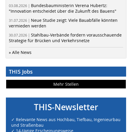
Bundesbauministerin Verena Hubertz:
03.08.2026 |
"Innovation entscheidet über die Zukunft des Bauens"
Neue Studie zeigt: Viele Bauabfälle könnten
31.07.2026 |
vermieden werden
Stahlbau-Verbände fordern vorausschauende
30.07.2026 |
Strategie für Brücken und Verkehrsnetze
» Alle News
THIS Jobs
Mehr Stellen
THIS-Newsletter
✓ Relevante News aus Hochbau, Tiefbau, Ingenieurbau
und Straßenbau
✓ 14-tägige Erscheinungsweise