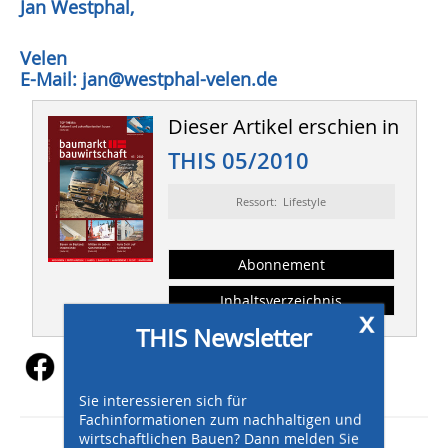
Jan Westphal,
Velen
E-Mail: jan@westphal-velen.de
Dieser Artikel erschien in
THIS 05/2010
Ressort: Lifestyle
Abonnement
Inhaltsverzeichnis
x
THIS Newsletter
Sie interessieren sich für
Fachinformationen zum nachhaltigen und
wirtschaftlichen Bauen? Dann melden Sie