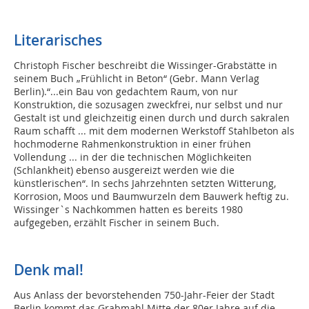
Literarisches
Christoph Fischer beschreibt die Wissinger-Grabstätte in
seinem Buch „Frühlicht in Beton“ (Gebr. Mann Verlag
Berlin).“...ein Bau von gedachtem Raum, von nur
Konstruktion, die sozusagen zweckfrei, nur selbst und nur
Gestalt ist und gleichzeitig einen durch und durch sakralen
Raum schafft ... mit dem modernen Werkstoff Stahlbeton als
hochmoderne Rahmenkonstruktion in einer frühen
Vollendung ... in der die technischen Möglichkeiten
(Schlankheit) ebenso ausgereizt werden wie die
künstlerischen“. In sechs Jahrzehnten setzten Witterung,
Korrosion, Moos und Baumwurzeln dem Bauwerk heftig zu.
Wissinger`s Nachkommen hatten es bereits 1980
aufgegeben, erzählt Fischer in seinem Buch.
Denk mal!
Aus Anlass der bevorstehenden 750-Jahr-Feier der Stadt
Berlin kommt das Grabmahl Mitte der 80er Jahre auf die