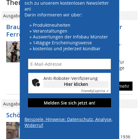
Thematisch passende Artikel:
sich zu unserem kostenlosen Newsletter
an!
Darin informieren wir über:
Ausgabe 07/2018
» Produktneuheiten
Braun-Steine: Innovationsmedaille für
» Veranstaltungen
Ferro Concrete
» Auswertungen der Infobau Münster
» 14tägige Erscheinungsweise
www.braun-steine.de Die Firma Braun-
» kostenlos und jederzeit kündbar
Steine ist einer der 16 Preisträger der
diesjährigen Galabau-
Innovationsmedaillen. Der Hersteller für
Pflastersteine wurde für seine neuartige
Rostpatina des...
Anti-Roboter-Verifizierung
Hier klicken
mehr
Friendly
Captcha ⇗
Melden Sie sich jetzt an!
Ausgabe 02/2016
Schöne Steine für Deutsches Weintor
Beispiele, Hinweise: Datenschutz, Analyse,
Das Deutsche Weintor in der
Widerruf
südpfälzischen Weinbau- gemeinde
Schweigen-Rechtenbach markiert seit 1936