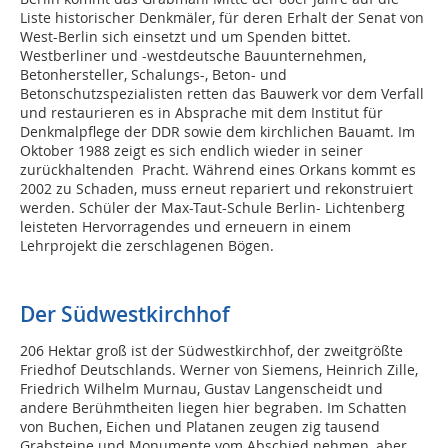
Liste historischer Denkmäler, für deren Erhalt der Senat von
West-Berlin sich einsetzt und um Spenden bittet.
Westberliner und -westdeutsche Bauunternehmen,
Betonhersteller, Schalungs-, Beton- und
Betonschutzspezialisten retten das Bauwerk vor dem Verfall
und restaurieren es in Absprache mit dem Institut für
Denkmalpflege der DDR sowie dem kirchlichen Bauamt. Im
Oktober 1988 zeigt es sich endlich wieder in seiner
zurückhaltenden Pracht. Während eines Orkans kommt es
2002 zu Schaden, muss erneut repariert und rekonstruiert
werden. Schüler der Max-Taut-Schule Berlin- Lichtenberg
leisteten Hervorragendes und erneuern in einem
Lehrprojekt die zerschlagenen Bögen.
Der Südwestkirchhof
206 Hektar groß ist der Südwestkirchhof, der zweitgrößte
Friedhof Deutschlands. Werner von Siemens, Heinrich Zille,
Friedrich Wilhelm Murnau, Gustav Langenscheidt und
andere Berühmtheiten liegen hier begraben. Im Schatten
von Buchen, Eichen und Platanen zeugen zig tausend
Grabsteine und Monumente vom Abschied nehmen, aber