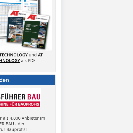
 TECHNOLOGY
und
AT
CHNOLOGY
als PDF-
nden
 als 4.000 Anbieter im
R BAU - der
ür Bauprofis!