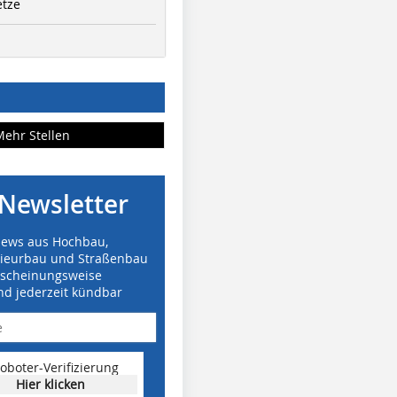
etze
Mehr Stellen
Newsletter
News aus Hochbau,
nieurbau und Straßenbau
rscheinungsweise
nd jederzeit kündbar
oboter-Verifizierung
Hier klicken