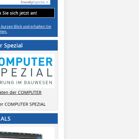
Friendly
Captcha ⇗
Sie sich jetzt an!
n kurzen Blick und erhalten Sie
nen.
 Spezial
aten der COMPUTER
der COMPUTER SPEZIAL
IALS