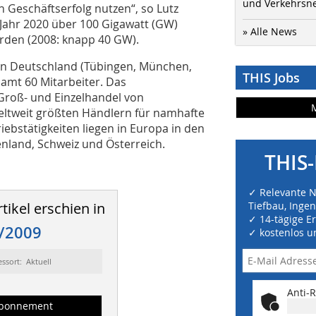
und Verkehrsn
Geschäftserfolg nutzen“, so Lutz
 Jahr 2020 über 100 Gigawatt (GW)
» Alle News
rden (2008: knapp 40 GW).
 in Deutschland (Tübingen, München,
THIS Jobs
amt 60 Mitarbeiter. Das
Groß- und Einzelhandel von
weltweit größten Händlern für namhafte
ebstätigkeiten liegen in Europa in den
henland, Schweiz und Österreich.
THIS-
✓ Relevante 
tikel erschien in
Tiefbau, Inge
✓ 14-tägige E
/2009
✓ kostenlos u
essort: Aktuell
Anti-R
bonnement