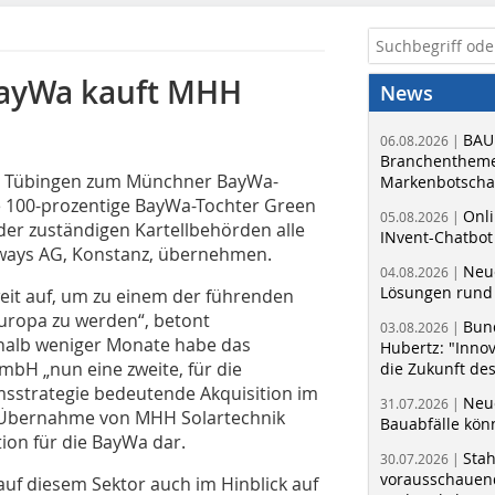
 BayWa kauft MHH
News
BAU
06.08.2026 |
Branchentheme
in Tübingen zum Münchner BayWa-
Markenbotschaf
e 100-prozentige BayWa-Tochter Green
Onli
05.08.2026 |
er zuständigen Kartellbehörden alle
INvent-Chatbot
nways AG, Konstanz, übernehmen.
Neue
04.08.2026 |
Lösungen rund 
eit auf, um zu einem der führenden
uropa zu werden“, betont
Bun
03.08.2026 |
rhalb weniger Monate habe das
Hubertz: "Inno
H „nun eine zweite, für die
die Zukunft de
strategie bedeutende Akquisition im
Neue
31.07.2026 |
e Übernahme von MHH Solartechnik
Bauabfälle kö
tion für die BayWa dar.
Sta
30.07.2026 |
vorausschauend
uf diesem Sektor auch im Hinblick auf