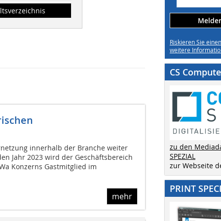
ltsverzeichnis
Melden 
Riskieren Sie eine
weitere Informatio
CS Computer
rischen
zu den Mediad
rnetzung innerhalb der Branche weiter
SPEZIAL
n Jahr 2023 wird der Geschäftsbereich
zur Webseite 
a Konzerns Gastmitglied im
PRINT SPEC
mehr