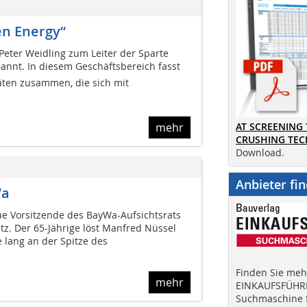
en Energy“
eter Weidling zum Leiter der Sparte
annt. In diesem Geschäftsbereich fasst
itäten zusammen, die sich mit
mehr
AT SCREENING
CRUSHING TE
Download.
Anbieter fi
Wa
 Vorsitzende des BayWa-Aufsichtsrats
utz. Der 65-Jährige löst Manfred Nüssel
e lang an der Spitze des
Finden Sie mehr
mehr
EINKAUFSFÜHRE
Suchmaschine f