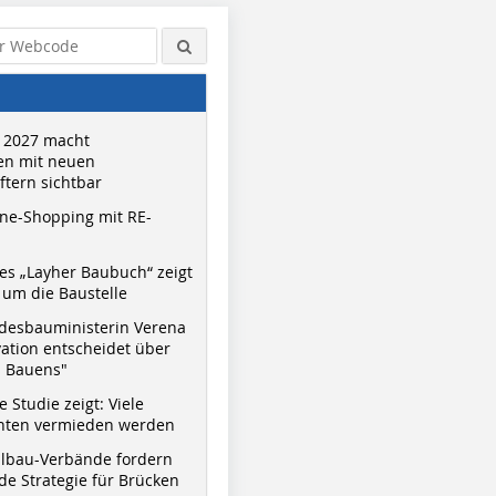
 2027 macht
n mit neuen
tern sichtbar
ne-Shopping mit RE-
s „Layher Baubuch“ zeigt
um die Baustelle
desbauministerin Verena
vation entscheidet über
s Bauens"
 Studie zeigt: Viele
nnten vermieden werden
hlbau-Verbände fordern
e Strategie für Brücken