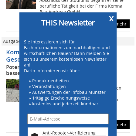
Abschluss des Studiums begann er seine
berufliche Tätigkeit bei der Firma Kemna
Bau Andreae GmbH...
x
THIS Newsletter
mehr
Ausgabe 10/2017
Sie interessieren sich für
Fachinformationen zum nachhaltigen und
Kompetenz ist keine Frage des
wirtschaftlichen Bauen? Dann melden Sie
Geschlechts
sich zu unserem kostenlosen Newsletter
an!
Potentiale von Frauen in der Bauwirtschaft
Darin informieren wir über:
besser nutzen
» Produktneuheiten
Die Erfahrungen von Frauen,
» Veranstaltungen
Personalleitern und -beratern berichten
» Auswertungen der Infobau Münster
davon und zeigen, dass die
» 14tägige Erscheinungsweise
Verantwortlichen nur einmal über den
» kostenlos und jederzeit kündbar
berühmten Tellerrand zu schauen
brauchen, um Frauen als...
mehr
Anti-Roboter-Verifizierung