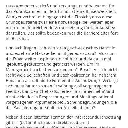
Dass Kompetenz, Fleiß und Leistung Grundbausteine für
das Vorankommen im Beruf sind, ist eine Binsenweisheit.
Weniger verbreitet hingegen ist die Einsicht, dass diese
Grundbausteine zwar eine notwendige, bei weitem aber
noch keine hinreichende Voraussetzung für den Aufstieg
darstellen. Das sollte bedenken, wer die Karriereleiter fest
im Blick hat.
Und sich fragen: Gehören strategisch-taktisches Handeln
und exzellente Netzwerke nicht genauso dazu? Muss,um
die Frage weiterzuspinnen, nicht hier und da auch mal
geblufft, getäuscht und getrickst werden, um im
Management nach oben zu kommen? Erweisen sich nicht
recht viele Seilschaften und Sachkoalitionen bei näherem
Hinsehen als raffinierte Formen der Ausnutzung? Verbirgt
sich nicht hinter so manch salbungsvoll vorgetragenem
Feedback an den Chef kalkuliertes Einschmeicheln? Sind
nicht viele der in Besprechungen und Meetings rational
vorgetragenen Argumente bloß Scheinbegründungen, die
der Kaschierung persönlicher Vorteile dienen?
Neben diesen latenten Formen der Interessendurchsetzung
gibt es (bekanntlich) auch direktere, die mit
Einschüchterung oder offenem Druck operieren. Und die