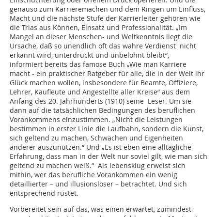
genauso zum Karrieremachen und dem Ringen um Einfluss,
Macht und die nächste Stufe der Karrierleiter gehören wie
die Trias aus Können, Einsatz und Professionalität. „Im
Mangel an dieser Menschen- und Weltkenntnis liegt die
Ursache, daß so unendlich oft das wahre Verdienst nicht
erkannt wird, unterdrückt und unbelohnt bleibt“,
informiert bereits das famose Buch „Wie man Karriere
macht - ein praktischer Ratgeber für alle, die in der Welt ihr
Glück machen wollen, insbesondere für Beamte, Offiziere,
Lehrer, Kaufleute und Angestellte aller Kreise“ aus dem
Anfang des 20. Jahrhunderts (1910) seine Leser. Um sie
dann auf die tatsächlichen Bedingungen des beruflichen
Vorankommens einzustimmen. „Nicht die Leistungen
bestimmen in erster Linie die Laufbahn, sondern die Kunst,
sich geltend zu machen, Schwächen und Eigenheiten
anderer auszunützen.“ Und „Es ist eben eine alltägliche
Erfahrung, dass man in der Welt nur soviel gilt, wie man sich
geltend zu machen weiß.“ Als lebensklug erweist sich
mithin, wer das berufliche Vorankommen ein wenig
detaillierter – und illusionsloser – betrachtet. Und sich
entsprechend rüstet.
Vorbereitet sein auf das, was einen erwartet, zumindest