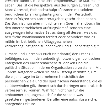
erwarten könnte, ist eine sehr empfehlenswerte Maxime im
Leben. Das ist die Perspektive, aus der Jürgen Lürssen und
Marc Opresnik, Fachhochschulprofessoren mit solidem
beruflichem Erfahrungshintergrund in der Wirtschaft,
ihren erfolgreichen Karriereratgeber geschrieben haben.
Das Buch ist nun aber mitnichten ein Guerillahandbuch für
den innerbetrieblichen Aufstiegskampf, sondern eine
ausgewogen-informative Betrachtung all dessen, was das
berufliche Vorankommen fördert oder behindert, was es
mithin im betrieblichen Alltagsgeschehen
karrierebegünstigend zu bedenken und zu beherzigen gilt.
Lürssen und Opresniks Buch zielt darauf, den Leser zu
befähigen, auch in den unbedingt notwendigen politischen
Kategorien des Karrieremachens zu denken und die
politische Situation in deren Organisation zu verstehen. Mit
ihrem Ratgeber wollen sie das Rüstzeug vermitteln, um
die eigene Lage im Unternehmen hinsichtlich der
persönlichen Ziele und der spezifischen Widerstände, die es
zu überwinden gilt, theoretisch durchdringen und praktisch
verbessern zu können. Wahrlich nicht nur für die
ambitionierten jungen, auch für die schon etwas
gesetzteren, gestandenen Berufler eine aufschlussreiche,
anregende Lektüre.