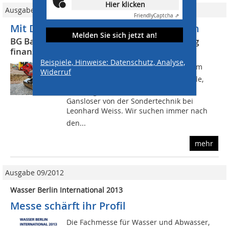
Hier klicken
Ausgabe 08/2021
Friendly
Captcha ⇗
Mit Double-Lock sicher vorankommen
Melden Sie sich jetzt an!
BG Bau fördert die „Double-Lock“-Umrüstung
finanziell
Beispiele, Hinweise: Datenschutz, Analyse,
Das Thema Sicherheit steht in unserem
Widerruf
Unternehmen ganz klar an erster Stelle,
bekräftigen Tobias Schroth und Haiko
Gansloser von der Sondertechnik bei
Leonhard Weiss. Wir suchen immer nach
den...
mehr
Ausgabe 09/2012
Wasser Berlin International 2013
Messe schärft ihr Profil
Die Fachmesse für Wasser und Abwasser,