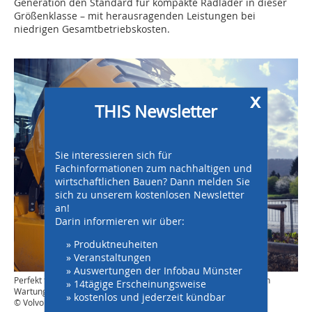
Generation den Standard für kompakte Radlader in dieser
Größenklasse – mit herausragenden Leistungen bei
niedrigen Gesamtbetriebskosten.
x
THIS Newsletter
Sie interessieren sich für
Fachinformationen zum nachhaltigen und
wirtschaftlichen Bauen? Dann melden Sie
sich zu unserem kostenlosen Newsletter
an!
Darin informieren wir über:
» Produktneuheiten
» Veranstaltungen
» Auswertungen der Infobau Münster
Perfekt für alle Servicetechniker ist der ebenerdige Zugang zu den
» 14tägige Erscheinungsweise
Wartungspunkten.
» kostenlos und jederzeit kündbar
© Volvo Construction Equipment Germany GmbH