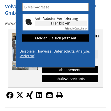
Volvo Construction Equipment Germany
GmbH
Anti-Roboter-Verifizierung
www.volvoce.com
Hier klicken
Friendly
Captcha ⇗
Dieser Artikel erschien in
Melden Sie sich jetzt an!
THIS 5-6/2024
Beispiele, Hinweise: Datenschutz, Analyse,
Ressort: BAUMASCHINEN
Widerruf
Abonnement
Inhaltsverzeichnis