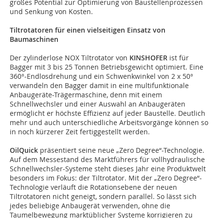
großes Potential zur Optimierung von Baustellenprozessen
und Senkung von Kosten.
Tiltrotatoren für einen vielseitigen Einsatz von
Baumaschinen
Der zylinderlose NOX Tiltrotator von
KINSHOFER
ist für
Bagger mit 3 bis 25 Tonnen Betriebsgewicht optimiert. Eine
360°-Endlosdrehung und ein Schwenkwinkel von 2 x 50°
verwandeln den Bagger damit in eine multifunktionale
Anbaugeräte-Trägermaschine, denn mit einem
Schnellwechsler und einer Auswahl an Anbaugeräten
ermöglicht er höchste Effizienz auf jeder Baustelle. Deutlich
mehr und auch unterschiedliche Arbeitsvorgänge können so
in noch kürzerer Zeit fertiggestellt werden.
OilQuick
präsentiert seine neue „Zero Degree“-Technologie.
Auf dem Messestand des Marktführers für vollhydraulische
Schnellwechsler-Systeme steht dieses Jahr eine Produktwelt
besonders im Fokus: der Tiltrotator. Mit der „Zero Degree“-
Technologie verläuft die Rotationsebene der neuen
Tiltrotatoren nicht geneigt, sondern parallel. So lässt sich
jedes beliebige Anbaugerät verwenden, ohne die
Taumelbewegung marktüblicher Systeme korrigieren zu