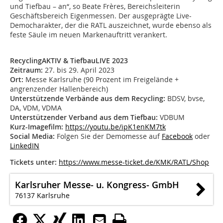
und Tiefbau – an“, so Beate Frères, Bereichsleiterin
Geschäftsbereich Eigenmessen. Der ausgeprägte Live-
Democharakter, der die RATL auszeichnet, wurde ebenso als
feste Säule im neuen Markenauftritt verankert.
RecyclingAKTIV & TiefbauLIVE 2023
Zeitraum:
27. bis 29. April 2023
Ort:
Messe Karlsruhe (90 Prozent im Freigelände +
angrenzender Hallenbereich)
Unterstützende Verbände aus dem Recycling:
BDSV, bvse,
DA, VDM, VDMA
Unterstützender Verband aus dem Tiefbau:
VDBUM
Kurz-Imagefilm:
https://youtu.be/ipK1enKM7tk
Social Media:
Folgen Sie der Demomesse auf
Facebook
oder
LinkedIN
Tickets unter:
https://www.messe-ticket.de/KMK/RATL/Shop
Karlsruher Messe- u. Kongress- GmbH
76137 Karlsruhe