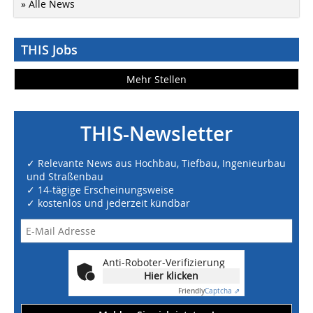
» Alle News
THIS Jobs
Mehr Stellen
THIS-Newsletter
✓ Relevante News aus Hochbau, Tiefbau, Ingenieurbau
und Straßenbau
✓ 14-tägige Erscheinungsweise
✓ kostenlos und jederzeit kündbar
Anti-Roboter-Verifizierung
Hier klicken
Friendly
Captcha ⇗