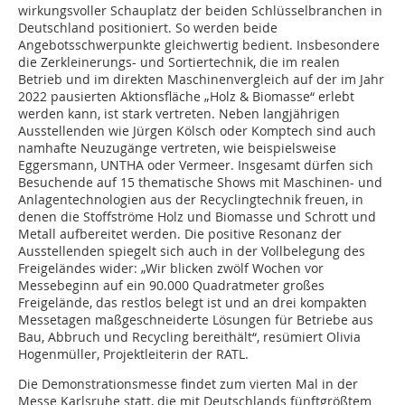
wirkungsvoller Schauplatz der beiden Schlüsselbranchen in
Deutschland positioniert. So werden beide
Angebotsschwerpunkte gleichwertig bedient. Insbesondere
die Zerkleinerungs- und Sortiertechnik, die im realen
Betrieb und im direkten Maschinenvergleich auf der im Jahr
2022 pausierten Aktionsfläche „Holz & Biomasse“ erlebt
werden kann, ist stark vertreten. Neben langjährigen
Ausstellenden wie Jürgen Kölsch oder Komptech sind auch
namhafte Neuzugänge vertreten, wie beispielsweise
Eggersmann, UNTHA oder Vermeer. Insgesamt dürfen sich
Besuchende auf 15 thematische Shows mit Maschinen- und
Anlagentechnologien aus der Recyclingtechnik freuen, in
denen die Stoffströme Holz und Biomasse und Schrott und
Metall aufbereitet werden. Die positive Resonanz der
Ausstellenden spiegelt sich auch in der Vollbelegung des
Freigeländes wider: „Wir blicken zwölf Wochen vor
Messebeginn auf ein 90.000 Quadratmeter großes
Freigelände, das restlos belegt ist und an drei kompakten
Messetagen maßgeschneiderte Lösungen
für Betriebe aus
Bau, Abbruch und Recycling bereithält“, resümiert Olivia
Hogenmüller, Projektleiterin der RATL.
Die Demonstrationsmesse findet zum vierten Mal
in der
Messe Karlsruhe statt, die mit Deutschlands fünftgrößtem