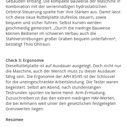
Gebäuden entlang. Die kompakte Bauweise der Maschine in
Kombination mit der serienmäßigen hydrostatischen
Orbitrol-Steuerung spielte hier ihre Stärken aus. Damit lässt
sich diese neue Rüttelplatte stufenlos steuern, sowie
bequem und sicher führen. Selbst Kurven werden
geschmeidig gemeistert. „Durch die niedrige Bauweise
können Bediener im schweren Verbau auch die
Stahlverstrebungen großer Gräben bequem unterfahren“,
bestätigt Thilo Ohlraun.
Check 3: Ergonomie
DieseRüttelplatte ist auf Ausdauer ausgelegt. Doch nicht nur
die Maschine, auch der Mensch muss zu dieser Ausdauer
fähig sein. Die Ergonomie der APH 85/95 ist der Schlüssel
für die uneingeschränkte Arbeitsleistung. Die Tester waren
begeistert. Selbst am Abend, nach stundenlangen
Testrunden spürten sie keine Hand- Arm-Ermüdung.
Zuzuschreiben ist das den extrem niedrigen HAV-Werten,
die bei Ammann weit unter den gesetzlichen festgelegten
Grenzwerten liegen.
Resümee