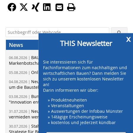
x
THIS Newsletter
News
BAU 2027 macht Branchenthemen mit neuen
06.08.2026 |
Sie interessieren sich für
Markenbotschaftern sichtbar
Fachinformationen zum nachhaltigen und
Online-Shopping mit RE-INvent-Chatbot
05.08.2026 |
wirtschaftlichen Bauen? Dann melden Sie
sich zu unserem kostenlosen Newsletter
Neues „Layher Baubuch“ zeigt Lösungen rund
04.08.2026 |
an!
um die Baustelle
Darin informieren wir über:
Bundesbauministerin Verena Hubertz:
03.08.2026 |
» Produktneuheiten
"Innovation entscheidet über die Zukunft des Bauens"
» Veranstaltungen
» Auswertungen der Infobau Münster
Neue Studie zeigt: Viele Bauabfälle könnten
31.07.2026 |
» 14tägige Erscheinungsweise
vermieden werden
» kostenlos und jederzeit kündbar
Stahlbau-Verbände fordern vorausschauende
30.07.2026 |
Strategie für Brücken und Verkehrsnetze