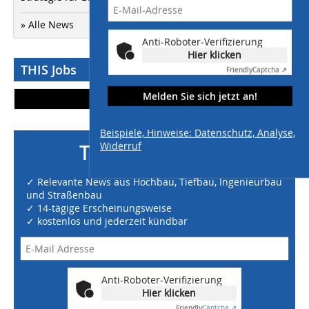
» Alle News
Anti-Roboter-Verifizierung
Hier klicken
THIS Jobs
Friendly
Captcha ⇗
Melden Sie sich jetzt an!
Mehr Stellen
Beispiele, Hinweise: Datenschutz, Analyse,
Widerruf
THIS-Newsletter
✓ Relevante News aus Hochbau, Tiefbau, Ingenieurbau
und Straßenbau
✓ 14-tägige Erscheinungsweise
✓ kostenlos und jederzeit kündbar
Anti-Roboter-Verifizierung
Hier klicken
Friendly
Captcha ⇗