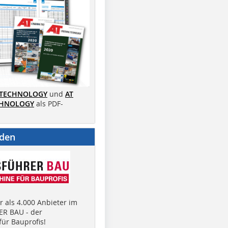
 TECHNOLOGY
und
AT
CHNOLOGY
als PDF-
nden
 als 4.000 Anbieter im
R BAU - der
ür Bauprofis!