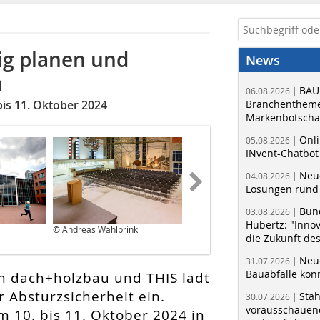
ig planen und
News
n
BAU
06.08.2026 |
bis 11. Oktober 2024
Branchentheme
Markenbotschaf
Onli
05.08.2026 |
INvent-Chatbot
Neue
04.08.2026 |
Lösungen rund 
Bun
03.08.2026 |
Hubertz: "Inno
© Andreas Wahlbrink
© Bauverlag
die Zukunft de
Neue
31.07.2026 |
Bauabfälle kö
n dach+holzbau und THIS lädt
 Absturzsicherheit ein.
Sta
30.07.2026 |
vorausschauend
m 10. bis 11. Oktober 2024 in