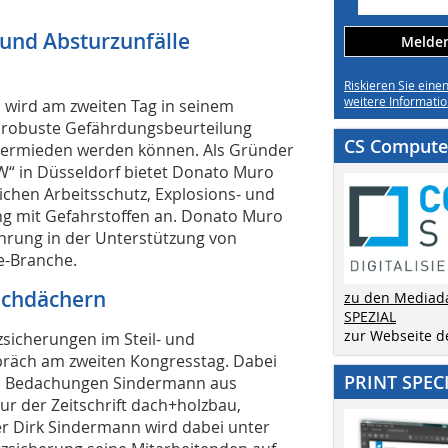
 und Absturzunfälle
Melden 
Riskieren Sie eine
weitere Informatio
, wird am zweiten Tag in seinem
e robuste Gefährdungsbeurteilung
CS Computer
e vermieden werden können. Als Gründer
W“ in Düsseldorf bietet Donato Muro
chen Arbeitsschutz, Explosions- und
g mit Gefahrstoffen an. Donato Muro
ahrung in der Unterstützung von
e-Branche.
lachdächern
zu den Mediad
SPEZIAL
zur Webseite 
sicherungen im Steil- und
präch am zweiten Kongresstag. Dabei
PRINT SPEC
on Bedachungen Sindermann aus
 der Zeitschrift dach+holzbau,
 Dirk Sindermann wird dabei unter