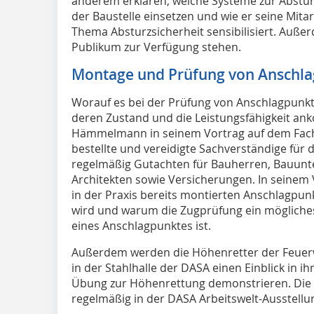
anderem erklären, welche Systeme zur Abstur
der Baustelle einsetzen und wie er seine Mita
Thema Absturzsicherheit sensibilisiert. Auße
Publikum zur Verfügung stehen.
Montage und Prüfung von Anschl
Worauf es bei der Prüfung von Anschlagpunk
deren Zustand und die Leistungsfähigkeit an
Hämmelmann in seinem Vortrag auf dem Fachk
bestellte und vereidigte Sachverständige für 
regelmäßig Gutachten für Bauherren, Bauunt
Architekten sowie Versicherungen. In seine
in der Praxis bereits montierten Anschlagpu
wird und warum die Zugprüfung ein mögliches,
eines Anschlagpunktes ist.
Außerdem werden die Höhenretter der Feue
in der Stahlhalle der DASA einen Einblick in i
Übung zur Höhenrettung demonstrieren. Die 
regelmäßig in der DASA Arbeitswelt-Ausstellun