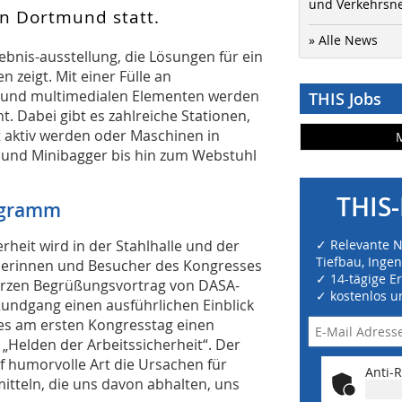
und Verkehrsn
in Dortmund statt.
» Alle News
ebnis-ausstellung, die Lösungen für ein
 zeigt. Mit einer Fülle an
n und multimedialen Elementen werden
THIS Jobs
. Dabei gibt es zahlreiche Stationen,
 aktiv werden oder Maschinen in
 und Minibagger bis hin zum Webstuhl
THIS-
ogramm
rheit wird in der Stahlhalle und der
✓ Relevante 
Tiefbau, Inge
cherinnen und Besucher des Kongresses
✓ 14-tägige E
urzen Begrüßungsvortrag von DASA-
✓ kostenlos u
undgang einen ausführlichen Einblick
 es am ersten Kongresstag einen
 „Helden der Arbeitssicherheit“. Der
uf humorvolle Art die Ursachen für
Anti-R
tteln, die uns davon abhalten, uns