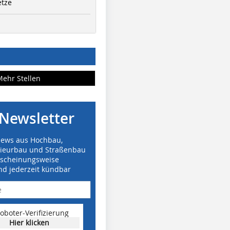
etze
Mehr Stellen
Newsletter
News aus Hochbau,
nieurbau und Straßenbau
rscheinungsweise
nd jederzeit kündbar
oboter-Verifizierung
Hier klicken