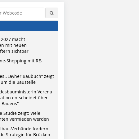
 2027 macht
n mit neuen
tern sichtbar
ne-Shopping mit RE-
s „Layher Baubuch“ zeigt
um die Baustelle
desbauministerin Verena
vation entscheidet über
© Mario Ahlers-Ulmmann
s Bauens"
 Studie zeigt: Viele
nnten vermieden werden
hlbau-Verbände fordern
e Strategie für Brücken