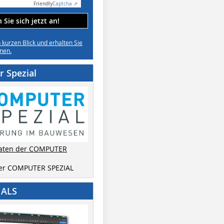
Friendly
Captcha ⇗
Sie sich jetzt an!
n kurzen Blick und erhalten Sie
nen.
 Spezial
aten der COMPUTER
der COMPUTER SPEZIAL
IALS