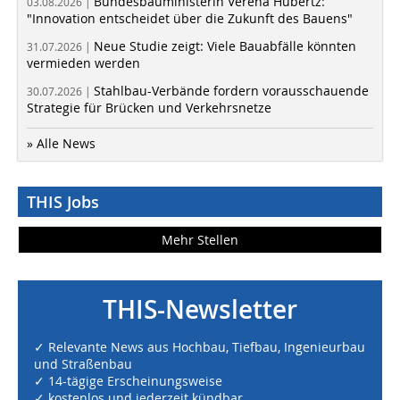
Bundesbauministerin Verena Hubertz:
03.08.2026 |
"Innovation entscheidet über die Zukunft des Bauens"
Neue Studie zeigt: Viele Bauabfälle könnten
31.07.2026 |
vermieden werden
Stahlbau-Verbände fordern vorausschauende
30.07.2026 |
Strategie für Brücken und Verkehrsnetze
» Alle News
THIS Jobs
Mehr Stellen
THIS-Newsletter
✓ Relevante News aus Hochbau, Tiefbau, Ingenieurbau
und Straßenbau
✓ 14-tägige Erscheinungsweise
✓ kostenlos und jederzeit kündbar