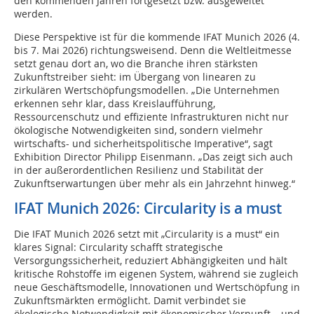
den kommenden Jahren fortgesetzt bzw. ausgeweitet
werden.
Diese Perspektive ist für die kommende IFAT Munich 2026 (4.
bis 7. Mai 2026) richtungsweisend. Denn die Weltleitmesse
setzt genau dort an, wo die Branche ihren stärksten
Zukunftstreiber sieht: im Übergang von linearen zu
zirkulären Wertschöpfungsmodellen. „Die Unternehmen
erkennen sehr klar, dass Kreislaufführung,
Ressourcenschutz und effiziente Infrastrukturen nicht nur
ökologische Notwendigkeiten sind, sondern vielmehr
wirtschafts- und sicherheitspolitische Imperative“, sagt
Exhibition Director Philipp Eisenmann. „Das zeigt sich auch
in der außerordentlichen Resilienz und Stabilität der
Zukunftserwartungen über mehr als ein Jahrzehnt hinweg.“
IFAT Munich 2026: Circularity is a must
Die IFAT Munich 2026 setzt mit „Circularity is a must“ ein
klares Signal: Circularity schafft strategische
Versorgungssicherheit, reduziert Abhängigkeiten und hält
kritische Rohstoffe im eigenen System, während sie zugleich
neue Geschäftsmodelle, Innovationen und Wertschöpfung in
Zukunftsmärkten ermöglicht. Damit verbindet sie
ökologische Notwendigkeit mit ökonomischer Vernunft – und