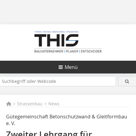
Menü
Strassenbau
News
Gütegemeinschaft Betonschutzwand & Gleitformbau
e. V.
Zweiter Lehrgang für