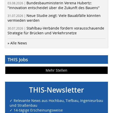
Bundesbauministerin Verena Hubertz:
03.08.2026 |
"Innovation entscheidet über die Zukunft des Bauens"
Neue Studie zeigt: Viele Bauabfälle könnten
31.07.2026 |
vermieden werden
Stahlbau-Verbände fordern vorausschauende
30.07.2026 |
Strategie für Brücken und Verkehrsnetze
» Alle News
THIS Jobs
Mehr Stellen
THIS-Newsletter
✓ Relevante News aus Hochbau, Tiefbau, Ingenieurbau
und Straßenbau
✓ 14-tägige Erscheinungsweise