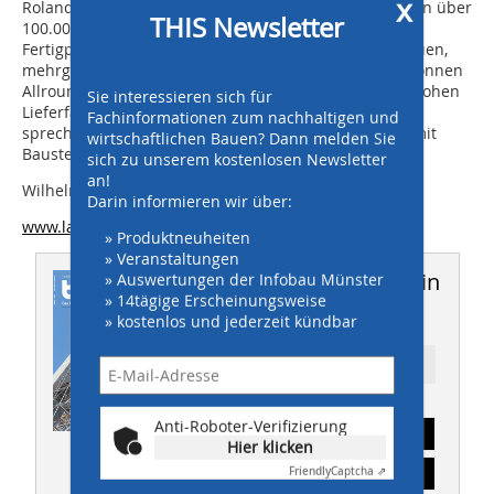
x
Roland Hassert: Für ein Traggerüst zum Betonieren von über
THIS Newsletter
100.000 Quadratmeter großen Deckenflächen aus
Fertigplatten und Ortbeton waren beim Bau eines neuen,
mehrgeschossigen Gebäudekomplexes bis zu 2.000 Tonnen
Allround Traggerüst TG 60 notwendig. Dank unserer hohen
Sie interessieren sich für
Lieferfähigkeit konnten wir das Gerüstmaterial – wir
Fachinformationen zum nachhaltigen und
sprechen hier immerhin von über 110 Sattelzügen – mit
wirtschaftlichen Bauen? Dann melden Sie
Baustellenfortschritt termingerecht anliefern.
sich zu unserem kostenlosen Newsletter
an!
Wilhelm Layher GmbH & Co KG
Darin informieren wir über:
www.layher.com
» Produktneuheiten
» Veranstaltungen
Dieser Artikel erschien in
» Auswertungen der Infobau Münster
» 14tägige Erscheinungsweise
THIS 01/2016
» kostenlos und jederzeit kündbar
Ressort: TITELSTORY
Anti-Roboter-Verifizierung
Abonnement
Hier klicken
Inhaltsverzeichnis
Friendly
Captcha ⇗