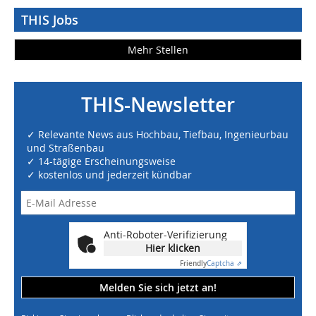
THIS Jobs
Mehr Stellen
THIS-Newsletter
✓ Relevante News aus Hochbau, Tiefbau, Ingenieurbau
und Straßenbau
✓ 14-tägige Erscheinungsweise
✓ kostenlos und jederzeit kündbar
Anti-Roboter-Verifizierung
Hier klicken
Friendly
Captcha ⇗
Melden Sie sich jetzt an!