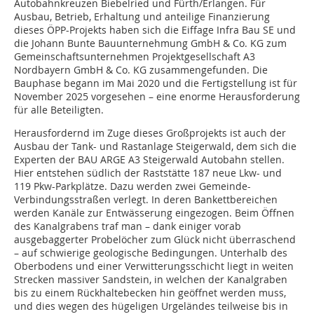
Autobahnkreuzen Biebelried und Fürth/Erlangen. Für
Ausbau, Betrieb, Erhaltung und anteilige Finanzierung
dieses ÖPP-Projekts haben sich die Eiffage Infra Bau SE und
die Johann Bunte Bauunternehmung GmbH & Co. KG zum
Gemeinschaftsunternehmen Projektgesellschaft A3
Nordbayern GmbH & Co. KG zusammengefunden. Die
Bauphase begann im Mai 2020 und die Fertigstellung ist für
November 2025 vorgesehen – eine enorme Herausforderung
für alle Beteiligten.
Herausfordernd im Zuge dieses Großprojekts ist auch der
Ausbau der Tank- und Rastanlage Steigerwald, dem sich die
Experten der BAU ARGE A3 Steigerwald Autobahn stellen.
Hier entstehen südlich der Raststätte 187 neue Lkw- und
119 Pkw-Parkplätze. Dazu werden zwei Gemeinde-
Verbindungsstraßen verlegt. In deren Bankettbereichen
werden Kanäle zur Entwässerung eingezogen. Beim Öffnen
des Kanalgrabens traf man – dank einiger vorab
ausgebaggerter Probelöcher zum Glück nicht überraschend
– auf schwierige geologische Bedingungen. Unterhalb des
Oberbodens und einer Verwitterungsschicht liegt in weiten
Strecken massiver Sandstein, in welchen der Kanalgraben
bis zu einem Rückhaltebecken hin geöffnet werden muss,
und dies wegen des hügeligen Urgeländes teilweise bis in