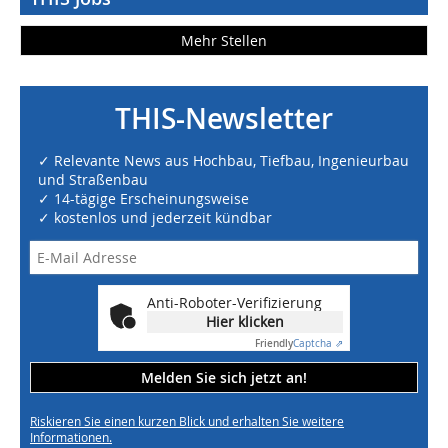
Mehr Stellen
THIS-Newsletter
✓ Relevante News aus Hochbau, Tiefbau, Ingenieurbau
und Straßenbau
✓ 14-tägige Erscheinungsweise
✓ kostenlos und jederzeit kündbar
Anti-Roboter-Verifizierung
Hier klicken
Friendly
Captcha ⇗
Melden Sie sich jetzt an!
Riskieren Sie einen kurzen Blick und erhalten Sie weitere
Informationen.