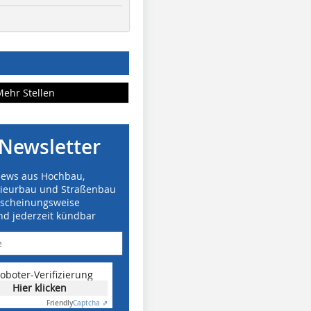
Mehr Stellen
Newsletter
News aus Hochbau,
nieurbau und Straßenbau
rscheinungsweise
nd jederzeit kündbar
oboter-Verifizierung
Hier klicken
Friendly
Captcha ⇗