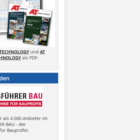
 TECHNOLOGY
und
AT
CHNOLOGY
als PDF-
nden
 als 4.000 Anbieter im
R BAU - der
ür Bauprofis!