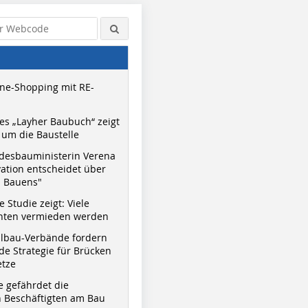
ne-Shopping mit RE-
s „Layher Baubuch“ zeigt
um die Baustelle
desbauministerin Verena
vation entscheidet über
s Bauens"
 Studie zeigt: Viele
nnten vermieden werden
hlbau-Verbände fordern
e Strategie für Brücken
etze
e gefährdet die
 Beschäftigten am Bau