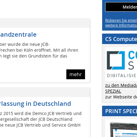
Melden 
Riskieren Sie eine
weitere Informatio
landzentrale
CS Computer
ber wurde die neue JCB-
rechen bei Köln eröffnet. Mit all ihren
en legt sie den Grundstein für das
mehr
zu den Mediad
SPEZIAL
zur Webseite 
rlassung in Deutschland
PRINT SPEC
 2015 wird die Demco JCB Vertrieb und
ergesellschaft der JCB Deutschland
ie neue JCB Vertrieb und Service GmbH