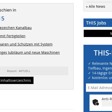
» Alle News
schien in
15
THIS Jobs
tezeichen Kanalbau
mit Fertigteilen
paren und Schützen mit System
THIS-
riges Jubiläum und neue Maschinen
✓ Relevante 
Tiefbau, Inge
Ressort: AKTUELL
✓ 14-tägige E
✓ kostenlos u
Inhaltsverzeichnis
Anti-R