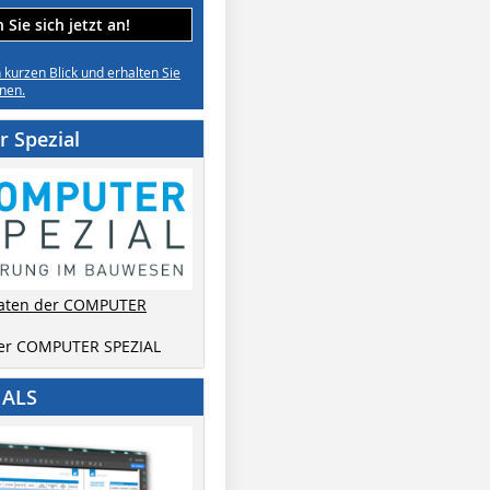
Sie sich jetzt an!
n kurzen Blick und erhalten Sie
nen.
 Spezial
aten der COMPUTER
der COMPUTER SPEZIAL
IALS