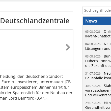
e Deutschlandzentrale
News
Onli
05.08.2026 |
INvent-Chatbot
Neue
04.08.2026 |
Lösungen rund 
Bun
03.08.2026 |
Hubertz: "Inno
die Zukunft de
Neue
31.07.2026 |
cheidung, den deutschen Standort
Bauabfälle kö
 Euro zu investieren, untermauert JCB
Sta
30.07.2026 |
rößtem europäischem Binnenmarkt für
vorausschauend
Köln der Spatenstich für den Neubau der
und Verkehrsn
an Lord Bamford (3.v.r.).
Hitz
29.07.2026 |
Gesundheit von