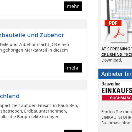
mehr
Anbauteile und Zubehör
teile und Zubehör macht JCB einen
AT SCREENING
nen gehörigen Marktanteil in diesem
CRUSHING TE
Download.
mehr
Anbieter fi
schland
pact zielt auf den Einsatz in Bauhöfen,
gsbetrieben, Erdbauunternehmen,
Finden Sie mehr
lle, die Bauprojekte in engen
EINKAUFSFÜHRE
Suchmaschine f