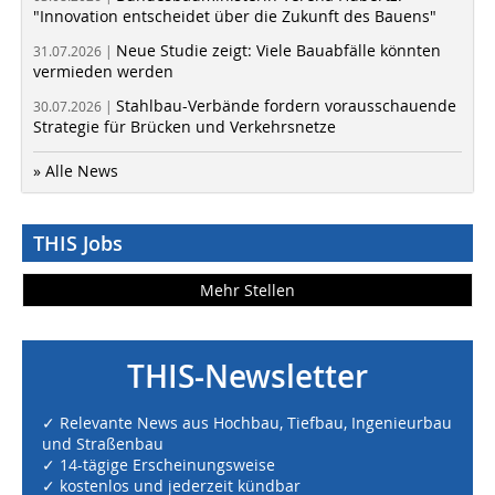
"Innovation entscheidet über die Zukunft des Bauens"
Neue Studie zeigt: Viele Bauabfälle könnten
31.07.2026 |
vermieden werden
Stahlbau-Verbände fordern vorausschauende
30.07.2026 |
Strategie für Brücken und Verkehrsnetze
» Alle News
THIS Jobs
Mehr Stellen
THIS-Newsletter
✓ Relevante News aus Hochbau, Tiefbau, Ingenieurbau
und Straßenbau
✓ 14-tägige Erscheinungsweise
✓ kostenlos und jederzeit kündbar