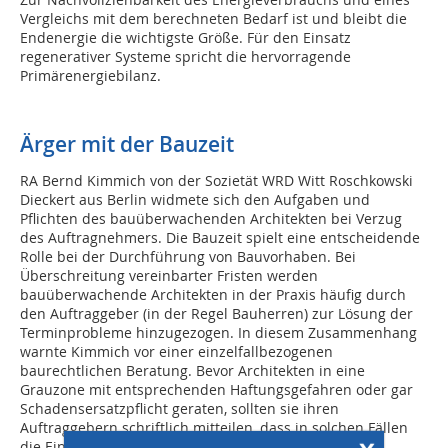
Vergleichs mit dem berechneten Bedarf ist und bleibt die
Endenergie die wichtigste Größe. Für den Einsatz
regenerativer Systeme spricht die hervorragende
Primärenergiebilanz.
Ärger mit der Bauzeit
RA Bernd Kimmich von der Sozietät WRD Witt Roschkowski
Dieckert aus Berlin widmete sich den Aufgaben und
Pflichten des bauüberwachenden Architekten bei Verzug
des Auftragnehmers. Die Bauzeit spielt eine entscheidende
Rolle bei der Durchführung von Bauvorhaben. Bei
Überschreitung vereinbarter Fristen werden
bauüberwachende Architekten in der Praxis häufig durch
den Auftraggeber (in der Regel Bauherren) zur Lösung der
Terminprobleme hinzugezogen. In diesem Zusammenhang
warnte Kimmich vor einer einzelfallbezogenen
baurechtlichen Beratung. Bevor Architekten in eine
Grauzone mit entsprechenden Haftungsgefahren oder gar
Schadensersatzpflicht geraten, sollten sie ihren
Auftraggebern schriftlich mitteilen, dass in solchen Fällen
die Einschaltung eines spezialisierten Rechtsberaters