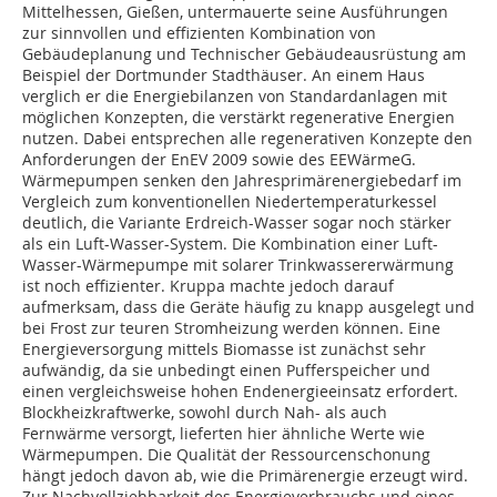
Mittelhessen, Gießen, untermauerte seine Ausführungen
zur sinnvollen und effizienten Kombination von
Gebäudeplanung und Technischer Gebäudeausrüstung am
Beispiel der Dortmunder Stadthäuser. An einem Haus
verglich er die Energiebilanzen von Standardanlagen mit
möglichen Konzepten, die verstärkt regenerative Energien
nutzen. Dabei entsprechen alle regenerativen Konzepte den
Anforderungen der EnEV 2009 sowie des EEWärmeG.
Wärmepumpen senken den Jahresprimärenergiebedarf im
Vergleich zum konventionellen Niedertemperaturkessel
deutlich, die Variante Erdreich-Wasser sogar noch stärker
als ein Luft-Wasser-System. Die Kombination einer Luft-
Wasser-Wärmepumpe mit solarer Trinkwassererwärmung
ist noch effizienter. Kruppa machte jedoch darauf
aufmerksam, dass die Geräte häufig zu knapp ausgelegt und
bei Frost zur teuren Stromheizung werden können. Eine
Energieversorgung mittels Biomasse ist zunächst sehr
aufwändig, da sie unbedingt einen Pufferspeicher und
einen vergleichsweise hohen Endenergieeinsatz erfordert.
Blockheizkraftwerke, sowohl durch Nah- als auch
Fernwärme versorgt, lieferten hier ähnliche Werte wie
Wärmepumpen. Die Qualität der Ressourcenschonung
hängt jedoch davon ab, wie die Primärenergie erzeugt wird.
Zur Nachvollziehbarkeit des Energieverbrauchs und eines