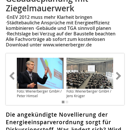
Ziegelmauerwerk
·EnEV 2012 muss mehr Klarheit bringen
·Städtebauliche Ansprüche mit Energieeffizienz
kombinieren ·Gebäude und TGA sinnvoll planen
·Rechtslage bei Verzug auf der Baustelle beachten
Alle Fachvorträge ab sofort zum kostenlosen
Download unter www.wienerberger.de
Foto: Wienerberger GmbH /
Foto: Wienerberger GmbH /
Foto: W
Peter Himsel
Jens Krüger
Jens Krü
Die angekündigte Novellierung der
Energieeinsparverordnung sorgt für
Diskussionsstoff. Was ändert sich? Wird