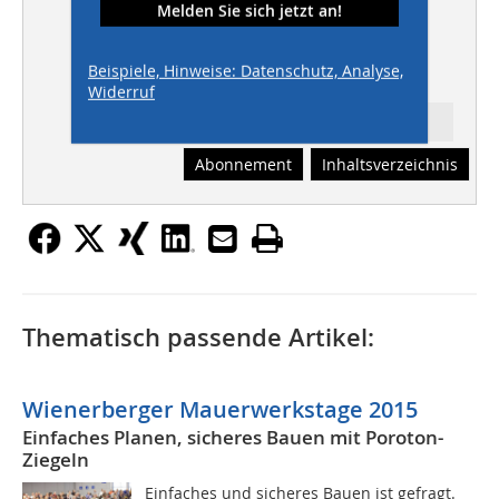
Melden Sie sich jetzt an!
Innovative Entwässerung
INGENIEURBAU
Beispiele, Hinweise: Datenschutz, Analyse,
Interview Econstra 2012
Widerruf
Ressort:
Abonnement
Inhaltsverzeichnis
Thematisch passende Artikel:
Wienerberger Mauerwerkstage 2015
Einfaches Planen, sicheres Bauen mit Poroton-
Ziegeln
Einfaches und sicheres Bauen ist gefragt.