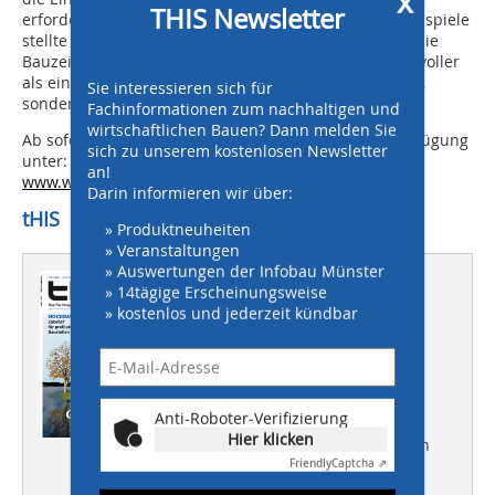
x
THIS Newsletter
erforderlich ist. Mit der Vorstellung zahlreicher Fallbeispiele
stellte Kimmich allerdings auch klar: „Bei Streit über die
Bauzeit ist ein gegenseitiges Nachgeben oftmals sinnvoller
als ein risikobehafteter Bauprozess, der nicht nur Zeit,
Sie interessieren sich für
sondern auch Geld und Kraft kostet.“
Fachinformationen zum nachhaltigen und
wirtschaftlichen Bauen? Dann melden Sie
Ab sofort stehen alle Vorträge zum Download zur Verfügung
sich zu unserem kostenlosen Newsletter
unter:
an!
www.wienerberger.de
Darin informieren wir über:
tHIS
» Produktneuheiten
» Veranstaltungen
» Auswertungen der Infobau Münster
Dieser Artikel erschien in
» 14tägige Erscheinungsweise
» kostenlos und jederzeit kündbar
THIS 03/2012
IFAT ENTSORGA
Gemeinsam für die Umwelt
Anti-Roboter-Verifizierung
HOCHBAU
Hier klicken
Zubehör für profitable Baustellen
Friendly
Captcha ⇗
TIEFBAU