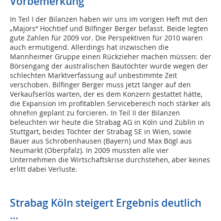
Vorbemerkung
In Teil I der Bilanzen haben wir uns im vorigen Heft mit den
„Majors“ Hochtief und Bilfinger Berger befasst. Beide legten
gute Zahlen für 2009 vor. Die Perspektiven für 2010 waren
auch ermutigend. Allerdings hat inzwischen die
Mannheimer Gruppe einen Rückzieher machen müssen: der
Börsengang der australischen Bautöchter wurde wegen der
schlechten Marktverfassung auf unbestimmte Zeit
verschoben. Bilfinger Berger muss jetzt länger auf den
Verkaufserlös warten, der es dem Konzern gestattet hätte,
die Expansion im profitablen Servicebereich noch stärker als
ohnehin geplant zu forcieren. In Teil II der Bilanzen
beleuchten wir heute die Strabag AG in Köln und Züblin in
Stuttgart, beides Töchter der Strabag SE in Wien, sowie
Bauer aus Schrobenhausen (Bayern) und Max Bögl aus
Neumarkt (Oberpfalz). In 2009 mussten alle vier
Unternehmen die Wirtschaftskrise durchstehen, aber keines
erlitt dabei Verluste.
Strabag Köln steigert Ergebnis deutlich
…