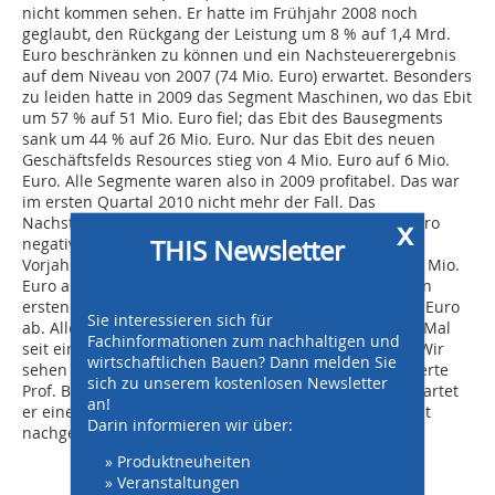
nicht kommen sehen. Er hatte im Frühjahr 2008 noch
geglaubt, den Rückgang der Leistung um 8 % auf 1,4 Mrd.
Euro beschränken zu können und ein Nachsteuerergebnis
auf dem Niveau von 2007 (74 Mio. Euro) erwartet. Besonders
zu leiden hatte in 2009 das Segment Maschinen, wo das Ebit
um 57 % auf 51 Mio. Euro fiel; das Ebit des Bausegments
sank um 44 % auf 26 Mio. Euro. Nur das Ebit des neuen
Geschäftsfelds Resources stieg von 4 Mio. Euro auf 6 Mio.
Euro. Alle Segmente waren also in 2009 profitabel. Das war
im ersten Quartal 2010 nicht mehr der Fall. Das
Nachsteuerergebnis des Konzerns war um 4,4 Mio. Euro
x
THIS Newsletter
negativ, gegenüber einem Plus von 11 Mio. Euro im
Vorjahresquartal. Das Ebit von Januar-März fiel von 22 Mio.
Euro auf 6 Mio. Euro. Die Konzernleistung nahm in den
ersten drei Monaten noch stark um 31 % auf 261 Mio. Euro
Sie interessieren sich für
ab. Allerdings zeigte der Auftragseingang zum ersten Mal
Fachinformationen zum nachhaltigen und
seit einem Jahr wieder nach oben: er stieg um 22 %. „Wir
wirtschaftlichen Bauen? Dann melden Sie
sehen einen wieder relativ stabilen Markt“, kommentierte
sich zu unserem kostenlosen Newsletter
Prof. Bauer den Start in 2010. Für das Gesamtjahr erwartet
an!
er eine gleichbleibende Konzernleistung und ein leicht
Darin informieren wir über:
nachgebendes Nachsteuerergebnis von 40 Mio. Euro.
» Produktneuheiten
» Veranstaltungen