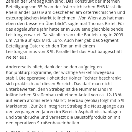
Zahlen der Strabag Köln sind. Das Konstrukt der internen
Beteiligung von 35 % an der österreichischen BHB lässt die
Rheinländer passiv am Geschehen am österreichischen und
osteuropäischen Markt teilnehmen. „Von Wien aus hat man
eben den besseren Überblick“, sagte mal Thomas Birtel. Für
das abgelaufene Jahr hatte er in 2008 eine gleichbleibende
Leistung erwartet. Tatsächlich sank die Bauleistung in 2009
um 7,3 % auf 4,08 Mrd. Euro. Auch hier gab das Segment
Beteiligung Österreich den Ton an mit einem
Leistungsminus von 8 %. Parallel lief das Hochbaugeschäft
weiter aus.
Andererseits blieb, dank der beiden aufgelegten
Konjunkturprogramme, der wichtige Verkehrswegebau
stabil. Die operative Hoheit der Kölner Tochter beschränkt
sich praktisch auf diesen Bereich. Das darf man nicht
unterbewerten, denn Strabag ist die Nummer Eins im
inländischen Straßenbau mit einem Anteil von ca. 12-13 %
auf einem atomisierten Markt; Teerbau (Veolia) folgt mit 5 %
Marktanteil. Zur Zeit integriert Strabag die Neuzugänge aus
den vergangenen Jahren im Bereich Asphaltmischanlagen
und Steinbrüche und vernetzt die Baustoffproduktion mit
den operativen Straßenbaueinheiten.