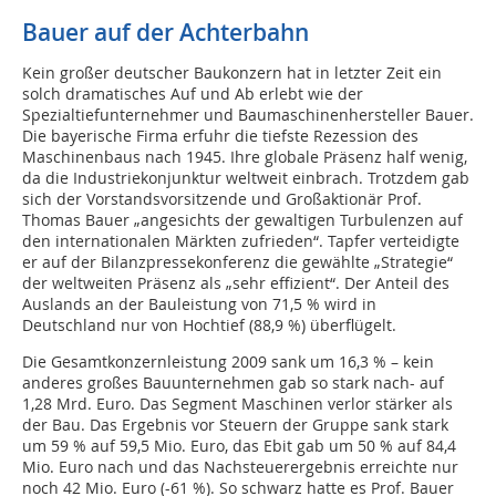
Bauer auf der Achterbahn
Kein großer deutscher Baukonzern hat in letzter Zeit ein
solch dramatisches Auf und Ab erlebt wie der
Spezialtiefunternehmer und Baumaschinenhersteller Bauer.
Die bayerische Firma erfuhr die tiefste Rezession des
Maschinenbaus nach 1945. Ihre globale Präsenz half wenig,
da die Industriekonjunktur weltweit einbrach. Trotzdem gab
sich der Vorstandsvorsitzende und Großaktionär Prof.
Thomas Bauer „angesichts der gewaltigen Turbulenzen auf
den internationalen Märkten zufrieden“. Tapfer verteidigte
er auf der Bilanzpressekonferenz die gewählte „Strategie“
der weltweiten Präsenz als „sehr effizient“. Der Anteil des
Auslands an der Bauleistung von 71,5 % wird in
Deutschland nur von Hochtief (88,9 %) überflügelt.
Die Gesamtkonzernleistung 2009 sank um 16,3 % – kein
anderes großes Bauunternehmen gab so stark nach- auf
1,28 Mrd. Euro. Das Segment Maschinen verlor stärker als
der Bau. Das Ergebnis vor Steuern der Gruppe sank stark
um 59 % auf 59,5 Mio. Euro, das Ebit gab um 50 % auf 84,4
Mio. Euro nach und das Nachsteuerergebnis erreichte nur
noch 42 Mio. Euro (-61 %). So schwarz hatte es Prof. Bauer