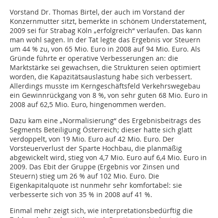
Vorstand Dr. Thomas Birtel, der auch im Vorstand der
Konzernmutter sitzt, bemerkte in schönem Understatement,
2009 sei für Strabag Köln „erfolgreich“ verlaufen. Das kann
man wohl sagen. In der Tat legte das Ergebnis vor Steuern
um 44 % zu, von 65 Mio. Euro in 2008 auf 94 Mio. Euro. Als
Gründe führte er operative Verbesserungen an: die
Marktstärke sei gewachsen, die Strukturen seien optimiert
worden, die Kapazitätsauslastung habe sich verbessert.
Allerdings musste im Kerngeschäftsfeld Verkehrswegebau
ein Gewinnrückgang von 8 %, von sehr guten 68 Mio. Euro in
2008 auf 62,5 Mio. Euro, hingenommen werden.
Dazu kam eine „Normalisierung“ des Ergebnisbeitrags des
Segments Beteiligung Österreich; dieser hatte sich glatt
verdoppelt, von 19 Mio. Euro auf 42 Mio. Euro. Der
Vorsteuerverlust der Sparte Hochbau, die planmäßig
abgewickelt wird, stieg von 4,7 Mio. Euro auf 6,4 Mio. Euro in
2009. Das Ebit der Gruppe (Ergebnis vor Zinsen und
Steuern) stieg um 26 % auf 102 Mio. Euro. Die
Eigenkapitalquote ist nunmehr sehr komfortabel: sie
verbesserte sich von 35 % in 2008 auf 41 %.
Einmal mehr zeigt sich, wie interpretationsbedürftig die