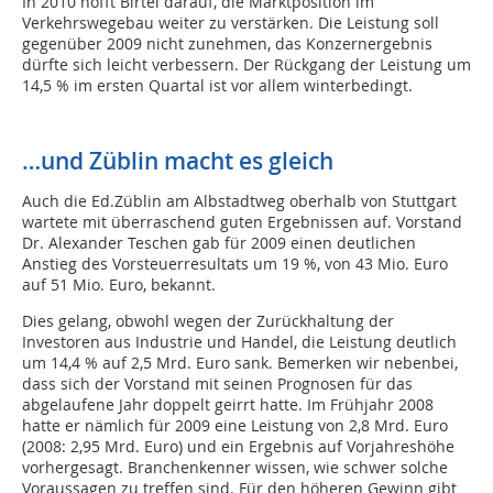
In 2010 hofft Birtel darauf, die Marktposition im
Verkehrswegebau weiter zu verstärken. Die Leistung soll
gegenüber 2009 nicht zunehmen, das Konzernergebnis
dürfte sich leicht verbessern. Der Rückgang der Leistung um
14,5 % im ersten Quartal ist vor allem winterbedingt.
…und Züblin macht es gleich
Auch die Ed.Züblin am Albstadtweg oberhalb von Stuttgart
wartete mit überraschend guten Ergebnissen auf. Vorstand
Dr. Alexander Teschen gab für 2009 einen deutlichen
Anstieg des Vorsteuerresultats um 19 %, von 43 Mio. Euro
auf 51 Mio. Euro, bekannt.
Dies gelang, obwohl wegen der Zurückhaltung der
Investoren aus Industrie und Handel, die Leistung deutlich
um 14,4 % auf 2,5 Mrd. Euro sank. Bemerken wir nebenbei,
dass sich der Vorstand mit seinen Prognosen für das
abgelaufene Jahr doppelt geirrt hatte. Im Frühjahr 2008
hatte er nämlich für 2009 eine Leistung von 2,8 Mrd. Euro
(2008: 2,95 Mrd. Euro) und ein Ergebnis auf Vorjahreshöhe
vorhergesagt. Branchenkenner wissen, wie schwer solche
Voraussagen zu treffen sind. Für den höheren Gewinn gibt