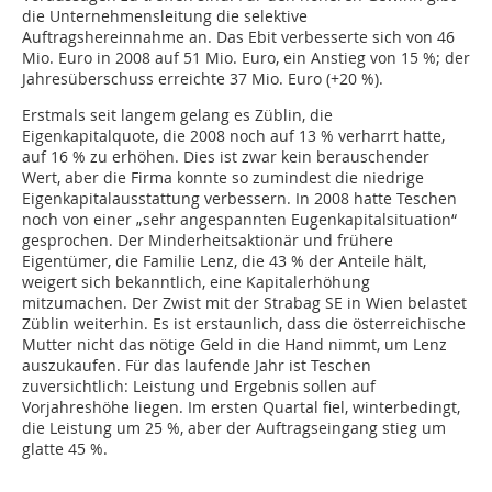
die Unternehmensleitung die selektive
Auftragshereinnahme an. Das Ebit verbesserte sich von 46
Mio. Euro in 2008 auf 51 Mio. Euro, ein Anstieg von 15 %; der
Jahresüberschuss erreichte 37 Mio. Euro (+20 %).
Erstmals seit langem gelang es Züblin, die
Eigenkapitalquote, die 2008 noch auf 13 % verharrt hatte,
auf 16 % zu erhöhen. Dies ist zwar kein berauschender
Wert, aber die Firma konnte so zumindest die niedrige
Eigenkapitalausstattung verbessern. In 2008 hatte Teschen
noch von einer „sehr angespannten Eugenkapitalsituation“
gesprochen. Der Minderheitsaktionär und frühere
Eigentümer, die Familie Lenz, die 43 % der Anteile hält,
weigert sich bekanntlich, eine Kapitalerhöhung
mitzumachen. Der Zwist mit der Strabag SE in Wien belastet
Züblin weiterhin. Es ist erstaunlich, dass die österreichische
Mutter nicht das nötige Geld in die Hand nimmt, um Lenz
auszukaufen. Für das laufende Jahr ist Teschen
zuversichtlich: Leistung und Ergebnis sollen auf
Vorjahreshöhe liegen. Im ersten Quartal fiel, winterbedingt,
die Leistung um 25 %, aber der Auftragseingang stieg um
glatte 45 %.