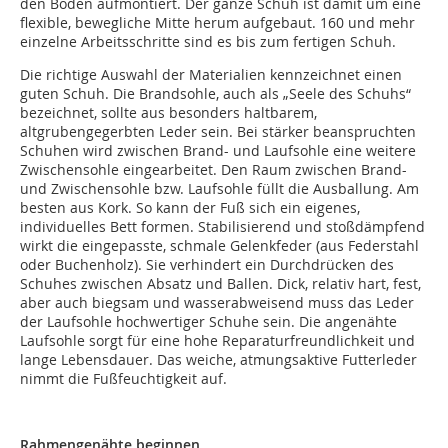
den Boden aufmontiert. Der ganze Schuh ist damit um eine
flexible, bewegliche Mitte herum aufgebaut. 160 und mehr
einzelne Arbeitsschritte sind es bis zum fertigen Schuh.
Die richtige Auswahl der Materialien kennzeichnet einen
guten Schuh. Die Brandsohle, auch als „Seele des Schuhs“
bezeichnet, sollte aus besonders haltbarem,
altgrubengegerbten Leder sein. Bei stärker beanspruchten
Schuhen wird zwischen Brand- und Laufsohle eine weitere
Zwischensohle eingearbeitet. Den Raum zwischen Brand-
und Zwischensohle bzw. Laufsohle füllt die Ausballung. Am
besten aus Kork. So kann der Fuß sich ein eigenes,
individuelles Bett formen. Stabilisierend und stoßdämpfend
wirkt die eingepasste, schmale Gelenkfeder (aus Federstahl
oder Buchenholz). Sie verhindert ein Durchdrücken des
Schuhes zwischen Absatz und Ballen. Dick, relativ hart, fest,
aber auch biegsam und wasserabweisend muss das Leder
der Laufsohle hochwertiger Schuhe sein. Die angenähte
Laufsohle sorgt für eine hohe Reparaturfreundlichkeit und
lange Lebensdauer. Das weiche, atmungsaktive Futterleder
nimmt die Fußfeuchtigkeit auf.
Rahmengenähte beginnen