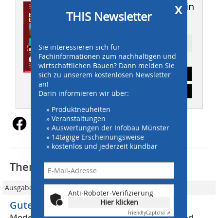
x
Dieser Artikel erschien in
THIS Newsletter
THIS 09 /2009
Ressort: Lifestyle
Sie interessieren sich für
Fachinformationen zum nachhaltigen und
wirtschaftlichen Bauen? Dann melden Sie
Abonnement
sich zu unserem kostenlosen Newsletter
an!
Inhaltsverzeichnis
Darin informieren wir über:
» Produktneuheiten
» Veranstaltungen
» Auswertungen der Infobau Münster
» 14tägige Erscheinungsweise
» kostenlos und jederzeit kündbar
Thematisch passende Artikel:
Ausgabe 06/2011
Anti-Roboter-Verifizierung
Hier klicken
Guter Auftritt auf der Baustelle
Friendly
Captcha ⇗
Moderne Sicherheitsschuhe sind bequem und