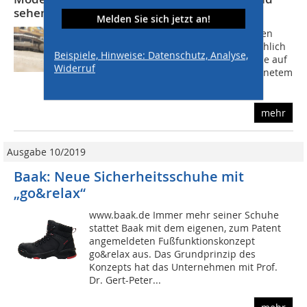
sehen trendig aus
Melden Sie sich jetzt an!
Neben Unachtsamkeit, herumliegenden
Kabeln oder Schläuchen gehen tatsächlich
Beispiele, Hinweise: Datenschutz, Analyse,
viele Stolper-, Rutsch- und Sturzunfälle auf
Widerruf
Baustellen auf das Konto von ungeeignetem
Schuhwerk. Fußverletzungen...
mehr
Ausgabe 10/2019
Baak: Neue Sicherheitsschuhe mit
„go&relax“
www.baak.de Immer mehr seiner Schuhe
stattet Baak mit dem eigenen, zum Patent
angemeldeten Fußfunktionskonzept
go&relax aus. Das Grundprinzip des
Konzepts hat das Unternehmen mit Prof.
Dr. Gert-Peter...