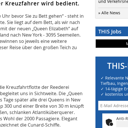
und Verkehrsn
r Kreuzfahrer wird bedient.
» Alle News
e Uhr bevor Sie zu Bett gehen“ - steht in
e. Sie liegt auf dem Bett, als wir nach
mit der neuen „Queen Elizabeth“ auf
THIS Jobs
land nach New York - 3095 Seemeilen.
gewinnen so jeweils eine weitere
ieser Reise über den großen Teich zu
THIS-
✓ Relevante 
Tiefbau, Inge
die Kreuzfahrtflotte der Reederei
✓ 14-tägige E
begleitet uns in Sichtweite. Die „Queen
✓ kostenlos u
hs Tage später alle drei Queens in New
pp 300 und einer Breite von 30 m knüpft
oßen, schlanken Atlantiküberquerer.
s Wohl der 2000 Passagiere. Elegant
Anti-R
eichnet die Cunard-Schiffe.