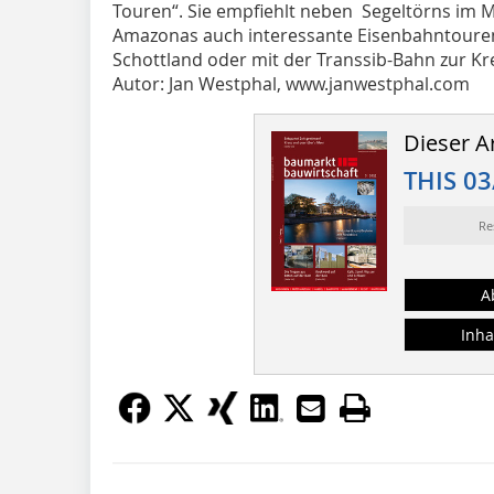
Touren“. Sie empfiehlt neben Segeltörns im M
Amazonas auch interessante Eisenbahntouren
Schottland oder mit der Transsib-Bahn zur Kr
Autor: Jan Westphal, www.janwestphal.com
Dieser Ar
THIS 03
Re
A
Inha