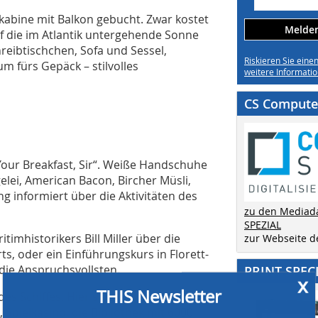
kabine mit Balkon gebucht. Zwar kostet
Melden 
uf die im Atlantik untergehende Sonne
reibtischchen, Sofa und Sessel,
Riskieren Sie eine
 fürs Gepäck – stilvolles
weitere Informatio
CS Computer
„Your Breakfast, Sir“. Weiße Handschuhe
gelei, American Bacon, Bircher Müsli,
 informiert über die Aktivitäten des
zu den Mediad
SPEZIAL
timhistorikers Bill Miller über die
zur Webseite 
, oder ein Einführungskurs in Florett-
x
ie Anspruchsvollsten.
PRINT SPEC
THIS Newsletter
es Schiffes. Hier sind das Britannia-
 Spielkasino, die Bibliothek mit 6000