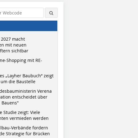
 2027 macht
n mit neuen
tern sichtbar
ne-Shopping mit RE-
s „Layher Baubuch“ zeigt
um die Baustelle
Foto: Lisa Horschig
Fotos 1 - 4 und 6: Jan Westphal
desbauministerin Verena
vation entscheidet über
s Bauens"
 Studie zeigt: Viele
nnten vermieden werden
hlbau-Verbände fordern
e Strategie für Brücken