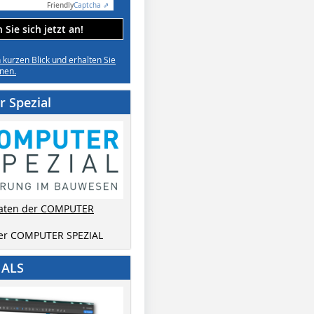
Friendly
Captcha ⇗
Sie sich jetzt an!
n kurzen Blick und erhalten Sie
nen.
 Spezial
aten der COMPUTER
der COMPUTER SPEZIAL
IALS