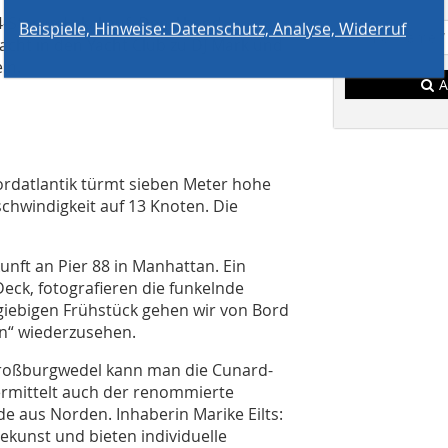
Beispiele, Hinweise: Datenschutz, Analyse, Widerruf
-Sterne-Lokal auf. Den Abend
cht in den Yacht Club zu DJ Mark und
ln.
A
Nordatlantik türmt sieben Meter hohe
schwindigkeit auf 13 Knoten. Die
nft an Pier 88 in Manhattan. Ein
eck, fotografieren die funkelnde
giebigen Frühstück gehen wir von Bord
n“ wiederzusehen.
Großburgwedel kann man die Cunard-
ermittelt auch der renommierte
de aus Norden. Inhaberin Marike Eilts:
sekunst und bieten individuelle