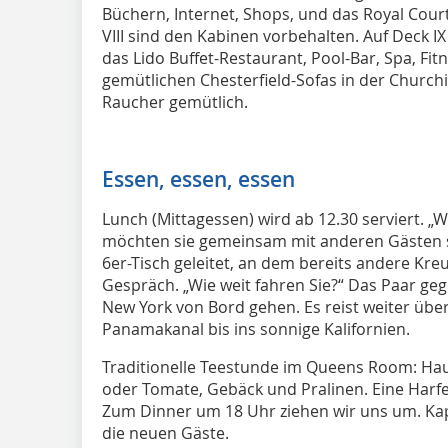
Büchern, Internet, Shops, und das Royal Cour
VIII sind den Kabinen vorbehalten. Auf Deck I
das Lido Buffet-Restaurant, Pool-Bar, Spa, Fi
gemütlichen Chesterfield-Sofas in der Churchi
Raucher gemütlich.
Essen, essen, essen
Lunch (Mittagessen) wird ab 12.30 serviert. „
möchten sie gemeinsam mit anderen Gästen s
6er-Tisch geleitet, an dem bereits andere Kre
Gespräch. „Wie weit fahren Sie?“ Das Paar geg
New York von Bord gehen. Es reist weiter übe
Panamakanal bis ins sonnige Kalifornien.
Traditionelle Teestunde im Queens Room: Ha
oder Tomate, Gebäck und Pralinen. Eine Harf
Zum Dinner um 18 Uhr ziehen wir uns um. Kap
die neuen Gäste.