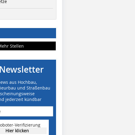
etze
Mehr Stellen
Newsletter
News aus Hochbau,
nieurbau und Straßenbau
rscheinungsweise
nd jederzeit kündbar
oboter-Verifizierung
Hier klicken