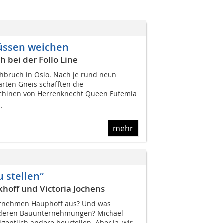
müssen weichen
 bei der Follo Line
hbruch in Oslo. Nach je rund neun
arten Gneis schafften die
hinen von Herrenknecht Queen Eufemia
.
mehr
u stellen“
khoff und Victoria Jochens
rnehmen Hauphoff aus? Und was
nderen Bauunternehmungen? Michael
entlich andere beurteilen. Aber ja, wir