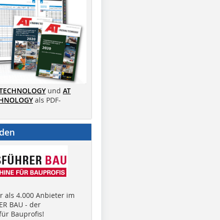
 TECHNOLOGY
und
AT
CHNOLOGY
als PDF-
nden
 als 4.000 Anbieter im
R BAU - der
ür Bauprofis!