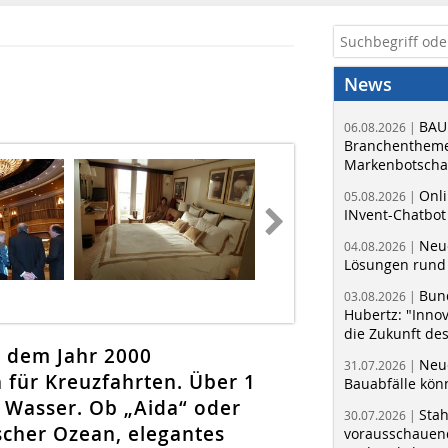
News
BAU
06.08.2026 |
Branchentheme
Markenbotschaf
Onli
05.08.2026 |
INvent-Chatbot
Neue
04.08.2026 |
Lösungen rund 
Bun
03.08.2026 |
Hubertz: "Inno
die Zukunft de
t dem Jahr 2000
Neue
31.07.2026 |
 für Kreuzfahrten. Über 1
Bauabfälle kö
 Wasser. Ob „Aida“ oder
Sta
30.07.2026 |
scher Ozean, elegantes
vorausschauend