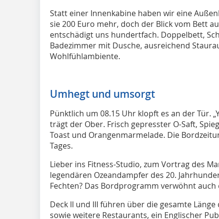
Statt einer Innenkabine haben wir eine Außen
sie 200 Euro mehr, doch der Blick vom Bett a
entschädigt uns hundertfach. Doppelbett, Sch
Badezimmer mit Dusche, ausreichend Stauraum
Wohlfühlambiente.
Umhegt und umsorgt
Pünktlich um 08.15 Uhr klopft es an der Tür. 
trägt der Ober. Frisch gepresster O-Saft, Spie
Toast und Orangenmarmelade. Die Bordzeitung
Tages.
Lieber ins Fitness-Studio, zum Vortrag des Mari
legendären Ozeandampfer des 20. Jahrhunderts
Fechten? Das Bordprogramm verwöhnt auch d
Deck II und III führen über die gesamte Länge d
sowie weitere Restaurants, ein Englischer Pub,