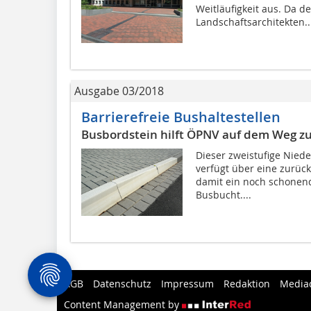
Weitläufigkeit aus. Da d
Landschaftsarchitekten..
Ausgabe 03/2018
Barrierefreie Bushaltestellen
Busbordstein hilft ÖPNV auf dem Weg zur
Dieser zweistufige Nied
verfügt über eine zurüc
damit ein noch schonend
Busbucht....
AGB
Datenschutz
Impressum
Redaktion
Media
Content Management by