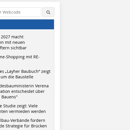
 2027 macht
n mit neuen
tern sichtbar
ne-Shopping mit RE-
s „Layher Baubuch“ zeigt
um die Baustelle
desbauministerin Verena
vation entscheidet über
s Bauens"
 Studie zeigt: Viele
nnten vermieden werden
hlbau-Verbände fordern
e Strategie für Brücken