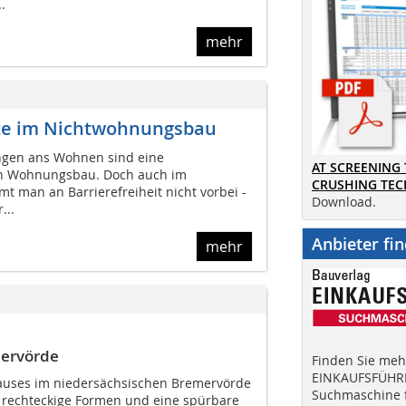
.
mehr
kte im Nichtwohnungsbau
ngen ans Wohnen sind eine
AT SCREENING
en Wohnungsbau. Doch auch im
CRUSHING TE
man an Barrierefreiheit nicht vorbei -
Download.
...
Anbieter fi
mehr
mervörde
Finden Sie mehr
EINKAUFSFÜHRE
hauses im niedersächsischen Bremervörde
Suchmaschine f
e rechteckige Formen und eine spürbare