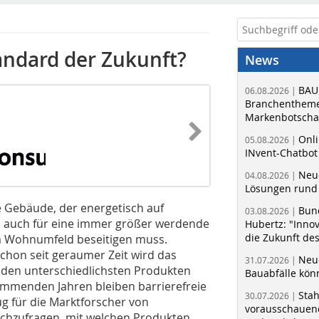
andard der Zukunft?
News
BAU
06.08.2026 |
Branchentheme
Markenbotschaf
Onli
05.08.2026 |
INvent-Chatbot
Neue
04.08.2026 |
Lösungen rund 
ele Gebäude, der energetisch auf
Bun
03.08.2026 |
auch für eine immer größer werdende
Hubertz: "Inno
die Zukunft de
im Wohnumfeld beseitigen muss.
Schon seit geraumer Zeit wird das
Neue
31.07.2026 |
t den unterschiedlichsten Produkten
Bauabfälle kö
mmenden Jahren bleiben barrierefreie
Sta
30.07.2026 |
 für die Marktforscher von
vorausschauend
chzufragen, mit welchen Produkten