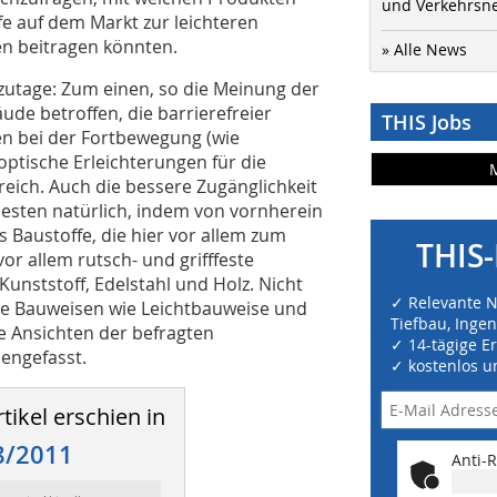
und Verkehrsn
e auf dem Markt zur leichteren
en beitragen könnten.
» Alle News
utage: Zum einen, so die Meinung der
de betroffen, die barrierefreier
THIS Jobs
en bei der Fortbewegung (wie
optische Erleichterungen für die
reich. Auch die bessere Zugänglichkeit
esten natürlich, indem von vornherein
s Baustoffe, die hier vor allem zum
THIS-
or allem rutsch- und grifffeste
 Kunststoff, Edelstahl und Holz. Nicht
✓ Relevante 
ende Bauweisen wie Leichtbauweise und
Tiefbau, Inge
e Ansichten der befragten
✓ 14-tägige E
engefasst.
✓ kostenlos u
tikel erschien in
8/2011
Anti-R