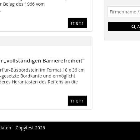
er Belag des 1966 vom
.
mehr
A
 „vollständigen Barrierefreiheit“
erflur-Busbordstein im Format 18 x 36 cm
k-gesetzte Bordkante und ermöglicht
eres Herantasten des Reifens an die
mehr
daten
Copytest 2026