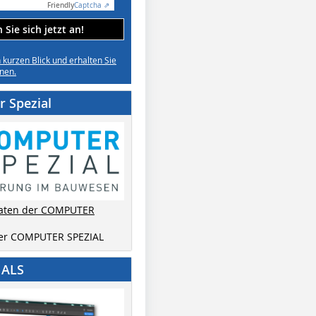
Friendly
Captcha ⇗
Sie sich jetzt an!
n kurzen Blick und erhalten Sie
nen.
 Spezial
aten der COMPUTER
der COMPUTER SPEZIAL
IALS