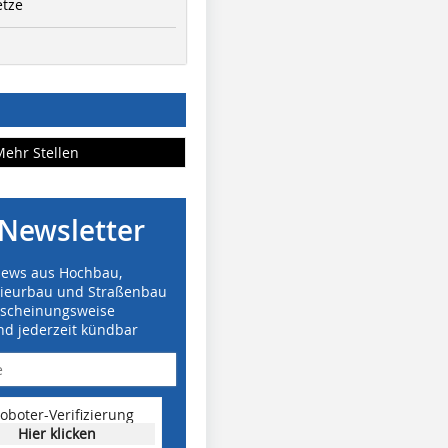
etze
Mehr Stellen
Newsletter
News aus Hochbau,
nieurbau und Straßenbau
rscheinungsweise
nd jederzeit kündbar
oboter-Verifizierung
Hier klicken