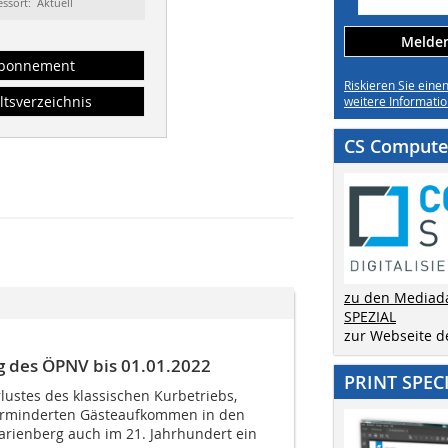
essort: Aktuell
Melden 
bonnement
Riskieren Sie eine
ltsverzeichnis
weitere Informatio
CS Computer
zu den Mediad
SPEZIAL
zur Webseite 
g des ÖPNV bis 01.01.2022
PRINT SPEC
lustes des klassischen Kurbetriebs,
erminderten Gästeaufkommen in den
Marienberg auch im 21. Jahrhundert ein