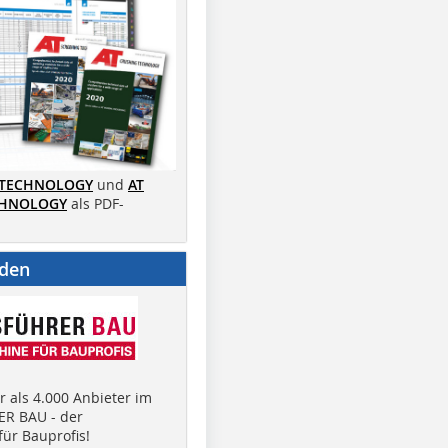
 TECHNOLOGY
und
AT
CHNOLOGY
als PDF-
nden
 als 4.000 Anbieter im
R BAU - der
ür Bauprofis!