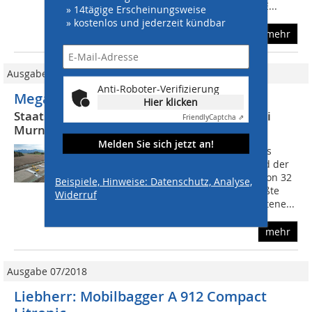
Swietelsky, Jäger und Bodner als ARGE...
» 14tägige Erscheinungsweise
» kostenlos und jederzeit kündbar
mehr
Ausgabe 5-6/2024
Anti-Roboter-Verifizierung
Mega-Damm mit Zugspitzblick
Hier klicken
Staatsstraße 2062: Hochwasserfreilegung bei
Friendly
Captcha ⇗
Murnau
Melden Sie sich jetzt an!
Das Murnauer Moos liegt im Landkreis
Garmisch-Partenkirchen am Nordrand der
bayerischen Alpen. Mit einer Fläche von 32
Beispiele, Hinweise: Datenschutz, Analyse,
Quadratkilometern gilt es als das größte
Widerruf
zusammenhängende, naturnah erhaltene...
mehr
Ausgabe 07/2018
Liebherr: Mobilbagger A 912 Compact