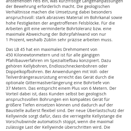
anstehenden Fels ein, was kurzfristige Längenanpassungen
der Bewehrung erforderlich macht. Die geologischen
Verhältnisse machen die Umsetzung dabei besonders
anspruchsvoll: stark abrasives Material im Bohrkanal sowie
hohe Festigkeiten der angetroffenen Felsblöcke. Für die
Arbeiten gilt eine verminderte Bohrtoleranz bzw. eine
maximale Abweichung der Bohrpfahlwand von nur
1 Prozent, weshalb Züblin sehr präzise arbeiten muss.
Das LB 45 hat ein maximales Drehmoment von
450 Kilonewtonmetern und ist für alle gängigen
Pfahlbauverfahren im Spezialtiefbau konzipiert. Dazu
gehören Kellybohren, Endlosschneckenbohren oder
Doppelkopfbohren. Bei Anwendungen mit Voll- oder
Teilverdrängerausrüstung erreicht das Gerät durch die
optionale Gittermastverlängerung eine Bohrtiefe von
37 Metern. Das entspricht einem Plus von 6 Metern. Der
Vorteil dabei ist, dass Kunden selbst bei geologisch
anspruchsvollen Bohrungen ein kompaktes Gerät für
größere Tiefen einsetzen können und dadurch auf der
Baustelle äußerst flexibel sind. Der neue Überlastschutz der
Kellywinde sorgt dafür, dass die verriegelte Kellystange die
Vorschubwinde automatisch stoppt, wenn die maximal
zulässige Last der Kellywinde überschritten wird. Die