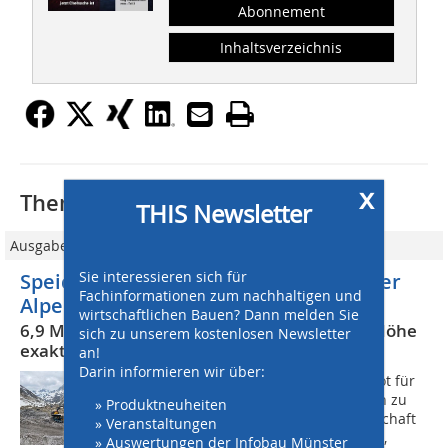
Abonnement
Inhaltsverzeichnis
x
Thematisch passende Artikel:
THIS Newsletter
Ausgabe 11-12/2021
Sie interessieren sich für
Speicherkraftwerksbau in den Stubaier
Fachinformationen zum nachhaltigen und
Alpen
wirtschaftlichen Bauen? Dann melden Sie
6,9 Mio. Tonnen Schüttgut in 2.000 Metern Höhe
sich zu unserem kostenlosen Newsletter
exakt bewegt
an!
Darin informieren wir über:
Um Energie in Zeiten von Überangebot für
Zeiten mit hoher Nachfrage speichern zu
» Produktneuheiten
können, hat TiWAG die Bietergemeinschaft
» Veranstaltungen
aus den Firmen Swietelsky Tunnelbau,
» Auswertungen der Infobau Münster