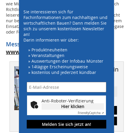
wie München, London, Paris oder Zürich – kurbeln durch
Richtlinien, Vorschriften und Förderungen den Einsatz
Sie interessieren sich für
leiserer Baumaschinen an. E-Maschinen sind dabei nicht
Fachinformationen zum nachhaltigen und
nur besonders geräuscharm, sondern emittieren in ihrem
wirtschaftlichen Bauen? Dann melden Sie
Einsatzbereich auch keine gesundheitsschädlichen Abgase
sich zu unserem kostenlosen Newsletter
oder Feinstäube.
an!
Darin informieren wir über:
Messe München GmbH
» Produktneuheiten
www.messe-muenchen.de
» Veranstaltungen
» Auswertungen der Infobau Münster
» 14tägige Erscheinungsweise
Dieser Artikel erschien in
» kostenlos und jederzeit kündbar
THIS 03/2025
Ressort: SPECIAL
Anti-Roboter-Verifizierung
Hier klicken
Abonnement
Friendly
Captcha ⇗
Inhaltsverzeichnis
Melden Sie sich jetzt an!