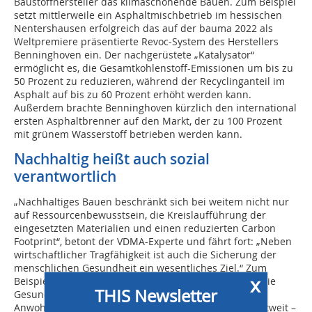
Baustoffhersteller das klimaschonende Bauen. Zum Beispiel
setzt mittlerweile ein Asphaltmischbetrieb im hessischen
Nentershausen erfolgreich das auf der bauma 2022 als
Weltpremiere präsentierte Revoc-System des Herstellers
Benninghoven ein. Der nachgerüstete „Katalysator“
ermöglicht es, die Gesamtkohlenstoff-Emissionen um bis zu
50 Prozent zu reduzieren, während der Recyclinganteil im
Asphalt auf bis zu 60 Prozent erhöht werden kann.
Außerdem brachte Benninghoven kürzlich den international
ersten Asphaltbrenner auf den Markt, der zu 100 Prozent
mit grünem Wasserstoff betrieben werden kann.
Nachhaltig heißt auch sozial
verantwortlich
„Nachhaltiges Bauen beschränkt sich bei weitem nicht nur
auf Ressourcenbewusstsein, die Kreislaufführung der
eingesetzten Materialien und einen reduzierten Carbon
Footprint“, betont der VDMA-Experte und fährt fort: „Neben
wirtschaftlicher Tragfähigkeit ist auch die Sicherung der
menschlichen Gesundheit ein wesentliches Ziel.“ Zum
x
Beispiel schont die Reduzierung von Baustellenlärm die
THIS Newsletter
Gesundheit sowohl der Arbeitskräfte, als auch der
Anwohnerinnen und Anwohner. Viele Kommunen weltweit –