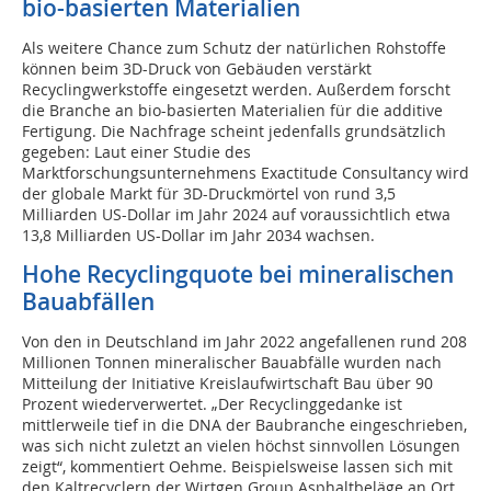
bio-basierten Materialien
Als weitere Chance zum Schutz der natürlichen Rohstoffe
können beim 3D-Druck von Gebäuden verstärkt
Recyclingwerkstoffe eingesetzt werden. Außerdem forscht
die Branche an bio-basierten Materialien für die additive
Fertigung. Die Nachfrage scheint jedenfalls grundsätzlich
gegeben: Laut einer Studie des
Marktforschungsunternehmens Exactitude Consultancy wird
der globale Markt für 3D-Druckmörtel von rund 3,5
Milliarden US-Dollar im Jahr 2024 auf voraussichtlich etwa
13,8 Milliarden US-Dollar im Jahr 2034 wachsen.
Hohe Recyclingquote bei mineralischen
Bauabfällen
Von den in Deutschland im Jahr 2022 angefallenen rund 208
Millionen Tonnen mineralischer Bauabfälle wurden nach
Mitteilung der Initiative Kreislaufwirtschaft Bau über 90
Prozent wiederverwertet. „Der Recyclinggedanke ist
mittlerweile tief in die DNA der Baubranche eingeschrieben,
was sich nicht zuletzt an vielen höchst sinnvollen Lösungen
zeigt“, kommentiert Oehme. Beispielsweise lassen sich mit
den Kaltrecyclern der Wirtgen Group Asphaltbeläge an Ort