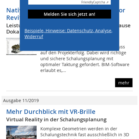
Friendly
Captcha ⇗
Native Schalungsplanung: DokaCAD for
Melden Sie sich jetzt an!
Revit
Leistungsstarke Software für BIM aus dem Hause
Beispiele, Hinweise: Datenschutz, Analyse,
Doka
Widerruf
Im Rohbau haben effiziente
Schalungssysteme wesentlichen Einfluss
auf den Projekterfolg. Dabei wird richtige
und sichere Schalungsplanung mit
optimaler Taktung gefordert. BIM-Software
erlaubt es,...
mehr
Ausgabe 11/2019
Mehr Durchblick mit VR-Brille
Virtual Reality in der Schalungsplanung
Komplexe Geometrien werden in der
Schalungstechnik fast ausschließlich in 3D