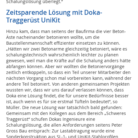
Schalungslösung überlegt.“
Zeitsparende Lösung mit Doka-
Traggerüst UniKit
Hinzu kam, dass man seitens der Baufirma die vier Beton-
Äste nacheinander betonieren wollte, um die
Baustellenmannschaft effizienter einsetzen zu können.
„Hätten wir zwei Betonarme gleichzeitig betoniert, wäre es
schalungstechnisch wahrscheinlich leichter zu planen
gewesen, weil man die Kräfte auf die Schalung anders hätte
abfangen können. Aber wir wollten die Betoniervorgänge
zeitlich entkoppeln, so dass ein Teil unserer Mitarbeiter den
nächsten Vorgang schon mal vorbereiten kann, während der
andere Teil betoniert. Von anderen gemeinsamen Projekten
wussten wir, dass wir uns darauf verlassen können, dass
Doka eine Lösung findet, die für unsere Bedürfnisse besser
ist, auch wenn es für sie erstmal Tüfteln bedeutet“, so
Müller. Die neue Lösung war tatsächlich bald gefunden:
Gemeinsam mit den Kollegen aus dem Bereich „Schweres
Traggerüst“ schufen Dokas Ingenieure eine
Schalungslösung, die allen Anforderungen seitens Peter
Gross Bau entsprach: Zur Lastabtragung wurde eine
Sonderkonstruktion aus SL-1- und UniKit-Stahlprofilen