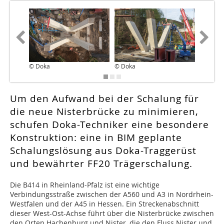
© Doka
© Doka
© LBM R
Um den Aufwand bei der Schalung für
die neue Nisterbrücke zu minimieren,
schufen Doka-Techniker eine besondere
Konstruktion: eine in BIM geplante
Schalungslösung aus Doka-Traggerüst
und bewährter FF20 Trägerschalung.
Die B414 in Rheinland-Pfalz ist eine wichtige
Verbindungsstraße zwischen der A560 und A3 in Nordrhein-
Westfalen und der A45 in Hessen. Ein Streckenabschnitt
dieser West-Ost-Achse führt über die Nisterbrücke zwischen
den Orten Hachenburg und Nister, die den Fluss Nister und