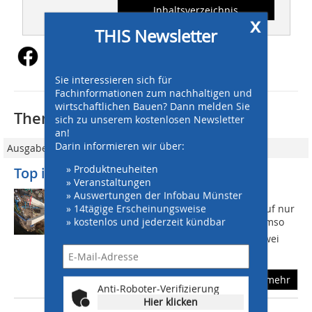
Inhaltsverzeichnis
x
THIS Newsletter
Sie interessieren sich für
Fachinformationen zum nachhaltigen und
wirtschaftlichen Bauen? Dann melden Sie
Thematisch passende Artikel:
sich zu unserem kostenlosen Newsletter
an!
Darin informieren wir über:
Ausgabe 03/2025
» Produktneuheiten
Top in (V-)Form
» Veranstaltungen
» Auswertungen der Infobau Münster
Die neue Nisterbrücke nördlich von
» 14tägige Erscheinungsweise
Hachenburg (Rheinland-Pfalz) steht auf nur
» kostenlos und jederzeit kündbar
einem Brückenpfeiler  der ist dafür umso
spektakulärer. Denn er besteht aus zwei
sich gegenüberliegenden,...
mehr
Anti-Roboter-Verifizierung
Hier klicken