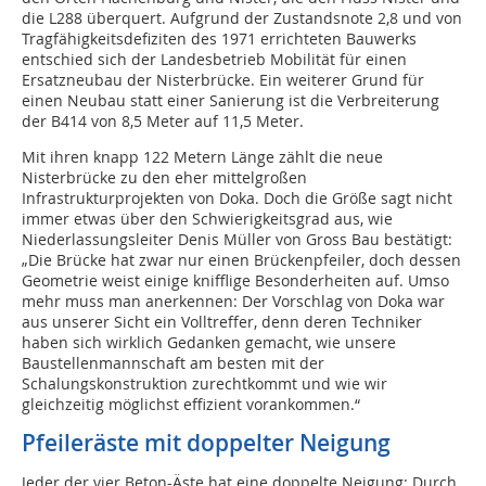
die L288 überquert. Aufgrund der Zustandsnote 2,8 und von
Tragfähigkeitsdefiziten des 1971 errichteten Bauwerks
entschied sich der Landesbetrieb Mobilität für einen
Ersatzneubau der Nisterbrücke. Ein weiterer Grund für
einen Neubau statt einer Sanierung ist die Verbreiterung
der B414 von 8,5 Meter auf 11,5 Meter.
Mit ihren knapp 122 Metern Länge zählt die neue
Nisterbrücke zu den eher mittelgroßen
Infrastrukturprojekten von Doka. Doch die Größe sagt nicht
immer etwas über den Schwierigkeitsgrad aus, wie
Niederlassungsleiter Denis Müller von Gross Bau bestätigt:
„Die Brücke hat zwar nur einen Brückenpfeiler, doch dessen
Geometrie weist einige knifflige Besonderheiten auf. Umso
mehr muss man anerkennen: Der Vorschlag von Doka war
aus unserer Sicht ein Volltreffer, denn deren Techniker
haben sich wirklich Gedanken gemacht, wie unsere
Baustellenmannschaft am besten mit der
Schalungskonstruktion zurechtkommt und wie wir
gleichzeitig möglichst effizient vorankommen.“
Pfeileräste mit doppelter Neigung
Jeder der vier Beton-Äste hat eine doppelte Neigung: Durch