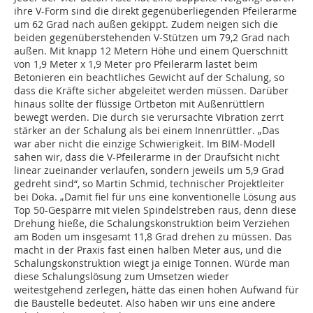
ihre V-Form sind die direkt gegenüberliegenden Pfeilerarme
um 62 Grad nach außen gekippt. Zudem neigen sich die
beiden gegenüberstehenden V-Stützen um 79,2 Grad nach
außen. Mit knapp 12 Metern Höhe und einem Querschnitt
von 1,9 Meter x 1,9 Meter pro Pfeilerarm lastet beim
Betonieren ein beachtliches Gewicht auf der Schalung, so
dass die Kräfte sicher abgeleitet werden müssen. Darüber
hinaus sollte der flüssige Ortbeton mit Außenrüttlern
bewegt werden. Die durch sie verursachte Vibration zerrt
stärker an der Schalung als bei einem Innenrüttler. „Das
war aber nicht die einzige Schwierigkeit. Im BIM-Modell
sahen wir, dass die V-Pfeilerarme in der Draufsicht nicht
linear zueinander verlaufen, sondern jeweils um 5,9 Grad
gedreht sind“, so Martin Schmid, technischer Projektleiter
bei Doka. „Damit fiel für uns eine konventionelle Lösung aus
Top 50-Gespärre mit vielen Spindelstreben raus, denn diese
Drehung hieße, die Schalungskonstruktion beim Verziehen
am Boden um insgesamt 11,8 Grad drehen zu müssen. Das
macht in der Praxis fast einen halben Meter aus, und die
Schalungskonstruktion wiegt ja einige Tonnen. Würde man
diese Schalungslösung zum Umsetzen wieder
weitestgehend zerlegen, hätte das einen hohen Aufwand für
die Baustelle bedeutet. Also haben wir uns eine andere