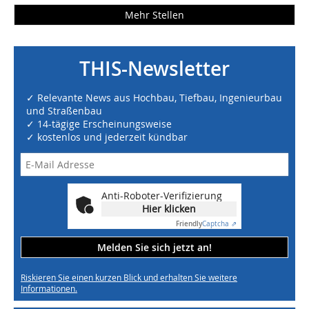
Mehr Stellen
THIS-Newsletter
✓ Relevante News aus Hochbau, Tiefbau, Ingenieurbau
und Straßenbau
✓ 14-tägige Erscheinungsweise
✓ kostenlos und jederzeit kündbar
Anti-Roboter-Verifizierung
Hier klicken
Friendly
Captcha ⇗
Melden Sie sich jetzt an!
Riskieren Sie einen kurzen Blick und erhalten Sie weitere
Informationen.