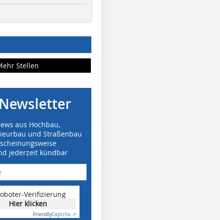
Mehr Stellen
Newsletter
News aus Hochbau,
nieurbau und Straßenbau
rscheinungsweise
nd jederzeit kündbar
oboter-Verifizierung
Hier klicken
Friendly
Captcha ⇗