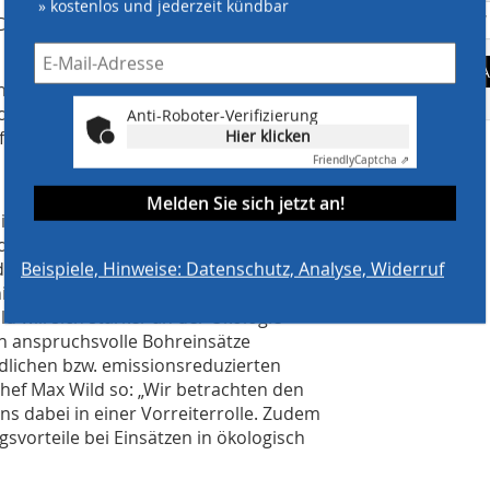
» kostenlos und jederzeit kündbar
 DVGW 400 – 2 ergab keine
A
noch nicht abgeschlossen. In das
zogen und der Ringraum zwischen
Anti-Roboter-Verifizierung
Hier klicken
üllt.
Friendly
Captcha ⇗
Melden Sie sich jetzt an!
 ihrer neu entwickelten 250 t
vour bestanden hat. Das Besondere
Beispiele, Hinweise: Datenschutz, Analyse, Widerruf
irekt an einer Freileitung
cht möglich ist, mit einem
 will sich stärker an der Ökologie
ch anspruchsvolle Bohreinsätze
lichen bzw. emissionsreduzierten
hef Max Wild so: „Wir betrachten den
ns dabei in einer Vorreiterrolle. Zudem
svorteile bei Einsätzen in ökologisch