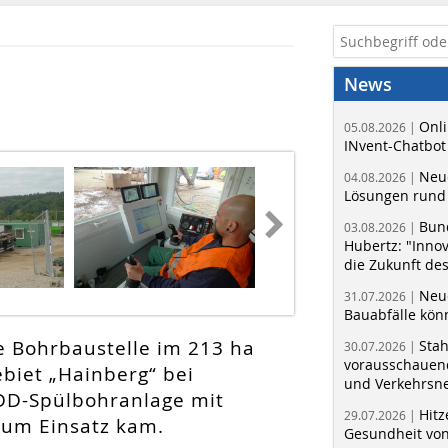
News
Onli
05.08.2026 |
INvent-Chatbot
Neue
04.08.2026 |
Lösungen rund 
Bun
03.08.2026 |
Hubertz: "Inno
die Zukunft de
Neue
31.07.2026 |
Bauabfälle kö
e Bohrbaustelle im 213 ha
Sta
30.07.2026 |
vorausschauend
biet „Hainberg“ bei
und Verkehrsn
DD-Spülbohranlage mit
Hitz
29.07.2026 |
 zum Einsatz kam.
Gesundheit von