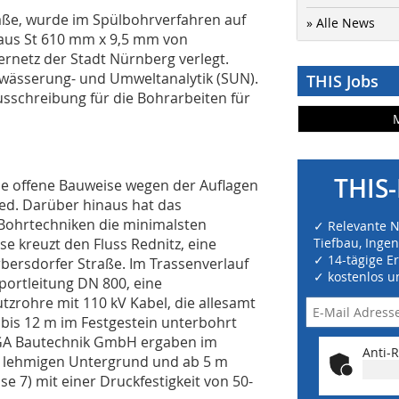
raße, wurde im Spülbohrverfahren auf
» Alle News
aus St 610 mm x 9,5 mm von
netz der Stadt Nürnberg verlegt.
twässerung- und Umweltanalytik (SUN).
THIS Jobs
sschreibung für die Bohrarbeiten für
THIS-
die offene Bauweise wegen der Auflagen
ed. Darüber hinaus hat das
Bohrtechniken die minimalsten
✓ Relevante 
e kreuzt den Fluss Rednitz, eine
Tiefbau, Inge
✓ 14-tägige E
rbersdorfer Straße. Im Trassenverlauf
✓ kostenlos u
sportleitung DN 800, eine
zrohre mit 110 kV Kabel, die allesamt
bis 12 m im Festgestein unterbohrt
GA Bautechnik GmbH ergaben im
Anti-R
ise lehmigen Untergrund und ab 5 m
e 7) mit einer Druckfestigkeit von 50-