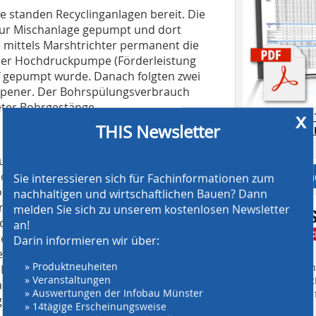
te standen Recyclinganlagen bereit. Die
zur Mischanlage gepumpt und dort
e mittels Marshtrichter permanent die
iner Hochdruckpumpe (Förderleistung
uf gepumpt wurde. Danach folgten zwei
opener. Der Bohrspülungsverbrauch
eter Bohrgestänge.
x
AT SCREENING
THIS Newsletter
CRUSHING TE
Download.
g wurde aber noch pipeseitig ein
Anbieter fi
Koloss Rohrramme eingerammt. Dieses
Sie interessieren sich für Fachinformationen zum
vor Setzungen und / oder Hebungen, die
nachhaltigen und wirtschaftlichen Bauen? Dann
sdorfer Straße entstehen können, weil
melden Sie sich zu unserem kostenlosen Newsletter
eckung unterfahren wurde. Die 12 m
an!
genen Gelände ausgelegt und
Darin informieren wir über:
en verschweißt werden. Der
» Produktneuheiten
Finden Sie mehr
 Ein Teileinzug von 250 m Länge war
» Veranstaltungen
EINKAUFSFÜHRE
ach dem Verschweißen des 2.
» Auswertungen der Infobau Münster
Suchmaschine f
g fortgesetzt und nach 5 Stunden
» 14tägige Erscheinungsweise
betrug 60 t. Die maximale Zugkraft lag