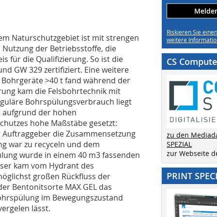
Melden 
Riskieren Sie eine
em Naturschutzgebiet ist mit strengen
weitere Informatio
 Nutzung der Betriebsstoffe, die
für die Qualifizierung. So ist die
CS Computer
d GW 329 zertifiziert. Eine weitere
r Bohrgeräte >40 t fand während der
rung kam die Felsbohrtechnik mit
eguläre Bohrspülungsverbrauch liegt
n aufgrund der hohen
hutzes hohe Maßstäbe gesetzt:
r Auftraggeber die Zusammensetzung
zu den Mediad
ng war zu recyceln und dem
SPEZIAL
zur Webseite 
pülung wurde in einem 40 m3 fassenden
ser kam vom Hydrant des
PRINT SPEC
glichst großen Rückfluss der
der Bentonitsorte MAX GEL das
 Bohrspülung im Bewegungszustand
ergelen lässt.