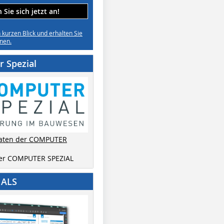
Sie sich jetzt an!
n kurzen Blick und erhalten Sie
nen.
 Spezial
aten der COMPUTER
der COMPUTER SPEZIAL
IALS