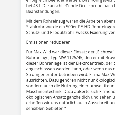
bei 48 t. Die anschließende Druckprobe nach
Beanstandungen.
Mit dem Rohreinzug waren die Arbeiten aber 
Stahlrohr wurde ein 500er PE-HD Rohr einge
Schutz- und Produktrohr zwecks Fixierung verf
Emissionen reduzieren
Für Max Wild war dieser Einsatz der „Elchtest“
Bohranlage, Typ MW 1125/45, den er mit Bra
dieser Bohranlage ist der Elektroantrieb, der d
angeschlossen werden kann, oder wenn das ni
Stromgenerator betrieben wird. Firma Max Wild
ausrichten. Dazu gehören nicht nur ökologis
sondern auch die Nutzung einer umweltfreund
Maschinentechnik. Dazu äußerte sich Firmenc
ökologischen Ansatz ganzheitlich und sehen u
erhoffen wir uns natürlich auch Ausschreibung
sensiblen Gebieten.“