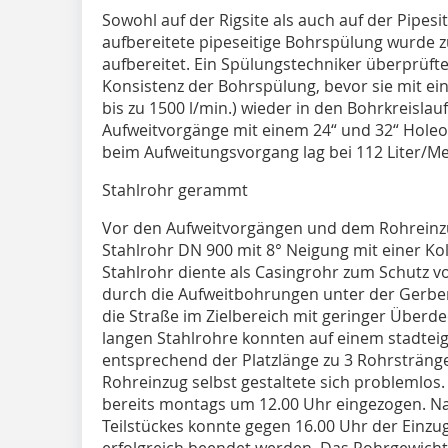
Sowohl auf der Rigsite als auch auf der Pipesi
aufbereitete pipeseitige Bohrspülung wurde 
aufbereitet. Ein Spülungstechniker überprüft
Konsistenz der Bohrspülung, bevor sie mit e
bis zu 1500 l/min.) wieder in den Bohrkreisla
Aufweitvorgänge mit einem 24“ und 32“ Hole
beim Aufweitungsvorgang lag bei 112 Liter/M
Stahlrohr gerammt
Vor den Aufweitvorgängen und dem Rohreinzu
Stahlrohr DN 900 mit 8° Neigung mit einer 
Stahlrohr diente als Casingrohr zum Schutz 
durch die Aufweitbohrungen unter der Gerber
die Straße im Zielbereich mit geringer Überd
langen Stahlrohre konnten auf einem stadtei
entsprechend der Platzlänge zu 3 Rohrsträng
Rohreinzug selbst gestaltete sich problemlos.
bereits montags um 12.00 Uhr eingezogen. N
Teilstückes konnte gegen 16.00 Uhr der Einzu
erfolgreich beendet werden. Das Rohrgewicht 