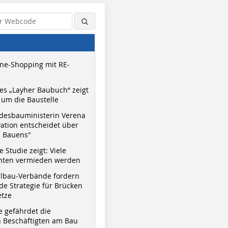
ne-Shopping mit RE-
s „Layher Baubuch“ zeigt
um die Baustelle
desbauministerin Verena
vation entscheidet über
s Bauens"
 Studie zeigt: Viele
nnten vermieden werden
hlbau-Verbände fordern
e Strategie für Brücken
etze
e gefährdet die
 Beschäftigten am Bau