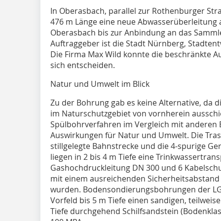
In Oberasbach, parallel zur Rothenburger St
476 m Länge eine neue Abwasserüberleitung 
Oberasbach bis zur Anbindung an das Sammler
Auftraggeber ist die Stadt Nürnberg, Stadten
Die Firma Max Wild konnte die beschränkte Au
sich entscheiden.
Natur und Umwelt im Blick
Zu der Bohrung gab es keine Alternative, da 
im Naturschutzgebiet von vornherein ausschi
Spülbohrverfahren im Vergleich mit anderen 
Auswirkungen für Natur und Umwelt. Die Trass
stillgelegte Bahnstrecke und die 4-spurige Ge
liegen in 2 bis 4 m Tiefe eine Trinkwassertran
Gashochdruckleitung DN 300 und 6 Kabelschut
mit einem ausreichenden Sicherheitsabstand 
wurden. Bodensondierungsbohrungen der L
Vorfeld bis 5 m Tiefe einen sandigen, teilwe
Tiefe durchgehend Schilfsandstein (Bodenklass