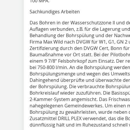
100 MPA.
Sachkundiges Arbeiten
Das Bohren in der Wasserschutzzone II und d
Auflagen verbunden, z.B. für die Lagerung und
Behandlung der Bohrspülung und der Nachweis 
Firma Max Wild nach DVGW für W1, G1, GN 2 un
Zertifizierung durch den DVGW Cert, Bonn fü
Baumaßnahme vor Ort statt. Bei der Pilotboh
einem 9 7/8“ Felsbohrkopf zum Einsatz. Der r
bei 750-800 l/min. An die Bohrspülung werde
Bohrspülungsmenge und wegen des Umweltsc
Dahingehend überprüfte und überwachte de
der Bohrspülung. Die verbrauchte Bohrspülu
Bohrkreislauf wieder zuzuführen. Die Basiss
2-Kammer-System angemischt. Das Frischwas
nahegelegenen Gemeindewerkes. Um einen mö
Bohrspülung zu gewährleisten, wurde neben 
Zusatzmittel DRILL PLEX verwendet, das die
dünnflüssig hält und im Ruhezustand schnell v