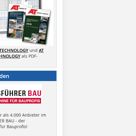
 TECHNOLOGY
und
AT
CHNOLOGY
als PDF-
nden
 als 4.000 Anbieter im
R BAU - der
ür Bauprofis!