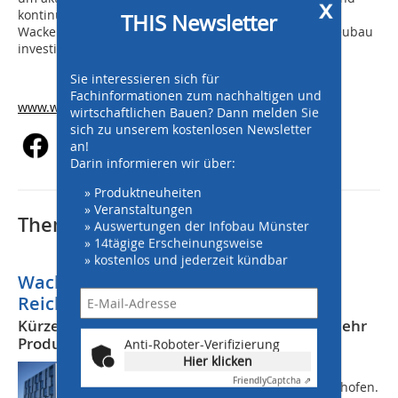
x
kontinuierlich weiterzuentwickeln. Insgesamt hat die
THIS Newsletter
Wacker Neuson Group rund 10 Mio. Euro in diesen Neubau
investiert.
Sie interessieren sich für
Fachinformationen zum nachhaltigen und
www.wackerneuson.com
wirtschaftlichen Bauen? Dann melden Sie
sich zu unserem kostenlosen Newsletter
an!
Darin informieren wir über:
» Produktneuheiten
» Veranstaltungen
Thematisch passende Artikel:
» Auswertungen der Infobau Münster
» 14tägige Erscheinungsweise
» kostenlos und jederzeit kündbar
Wacker Neuson: Neubau in
Reichertshofen bezogen
Kürzere Wege und optimierte Prozesse für mehr
Produktivität
Anti-Roboter-Verifizierung
Hier klicken
375 Mitarbeiter beschäftigte Wacker
Friendly
Captcha ⇗
Neuson bisher am Standort Reichertshofen.