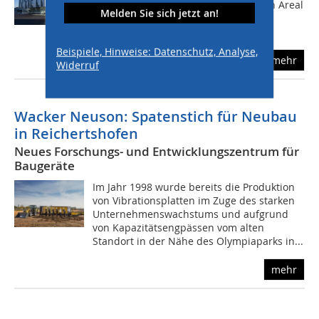
Auf dem mehr als zehn Hektar großen Areal
Melden Sie sich jetzt an!
wurden seit April 2016 neben der
bestehenden Produktion ein neues,...
Beispiele, Hinweise: Datenschutz, Analyse,
mehr
Widerruf
Wacker Neuson: Spatenstich für Neubau
in Reichertshofen
Neues Forschungs- und Entwicklungszentrum für
Baugeräte
Im Jahr 1998 wurde bereits die Produktion
von Vibrationsplatten im Zuge des starken
Unternehmenswachstums und aufgrund
von Kapazitätsengpässen vom alten
Standort in der Nähe des Olympiaparks in...
mehr