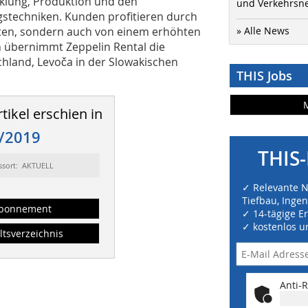
klung, Produktion und den
und Verkehrsn
stechniken. Kunden profitieren durch
kten, sondern auch von einem erhöhten
» Alle News
on übernimmt Zeppelin Rental die
hland, Levoča in der Slowakischen
THIS Jobs
tikel erschien in
/2019
THIS-
ssort: AKTUELL
✓ Relevante 
Tiefbau, Inge
bonnement
✓ 14-tägige E
✓ kostenlos u
ltsverzeichnis
Anti-R