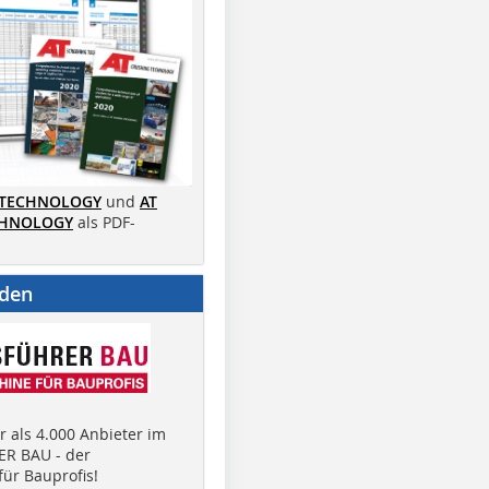
 TECHNOLOGY
und
AT
CHNOLOGY
als PDF-
nden
 als 4.000 Anbieter im
R BAU - der
ür Bauprofis!