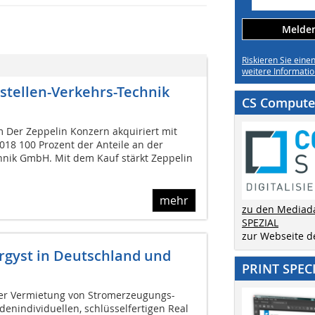
Melden 
Riskieren Sie eine
weitere Informatio
tellen-Verkehrs-Technik
CS Computer
 Der Zeppelin Konzern akquiriert mit
018 100 Prozent der Anteile an der
hnik GmbH. Mit dem Kauf stärkt Zeppelin
mehr
zu den Mediad
SPEZIAL
zur Webseite 
gyst in Deutschland und
PRINT SPEC
 der Vermietung von Stromerzeugungs-
enindividuellen, schlüsselfertigen Real