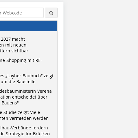
 2027 macht
n mit neuen
tern sichtbar
ne-Shopping mit RE-
s „Layher Baubuch“ zeigt
um die Baustelle
desbauministerin Verena
vation entscheidet über
s Bauens"
 Studie zeigt: Viele
nnten vermieden werden
hlbau-Verbände fordern
e Strategie für Brücken