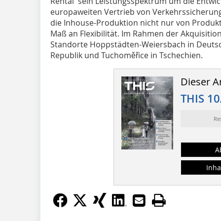
Rental sein Leistungsspektrum um die Entwic
europaweiten Vertrieb von Verkehrssicherung
die Inhouse-Produktion nicht nur von Produ
Maß an Flexibilität. Im Rahmen der Akquisiti
Standorte Hoppstädten-Weiersbach in Deutsc
Republik und Tuchoměřice in Tschechien.
Dieser Ar
THIS 10
Re
A
Inha