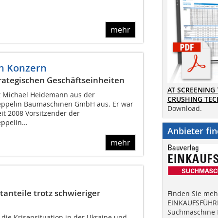
mehr
n Konzern
trategischen Geschäftseinheiten
AT SCREENING
t Michael Heidemann aus der
CRUSHING TE
eppelin Baumaschinen GmbH aus. Er war
Download.
eit 2008 Vorsitzender der
ppelin...
Anbieter fi
mehr
anteile trotz schwieriger
Finden Sie mehr
EINKAUFSFÜHRE
Suchmaschine f
 die Krisensituation in der Ukraine und