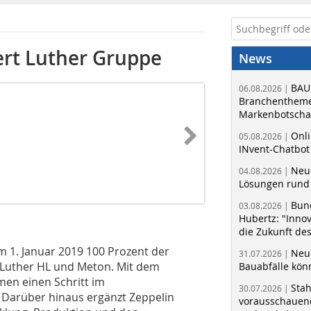
ert Luther Gruppe
News
BAU
06.08.2026 |
Branchentheme
Markenbotschaf
Onli
05.08.2026 |
INvent-Chatbot
Neue
04.08.2026 |
Lösungen rund 
Bun
03.08.2026 |
Hubertz: "Inno
die Zukunft de
m 1. Januar 2019 100 Prozent der
Neue
31.07.2026 |
 Luther HL und Meton. Mit dem
Bauabfälle kö
en einen Schritt im
Sta
30.07.2026 |
 Darüber hinaus ergänzt Zeppelin
vorausschauend