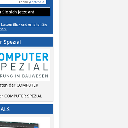
Friendly
Captcha ⇗
Sie sich jetzt an!
n kurzen Blick und erhalten Sie
nen.
 Spezial
aten der COMPUTER
der COMPUTER SPEZIAL
IALS