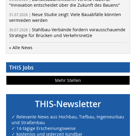
"Innovation entscheidet über die Zukunft des Bauens"
Neue Studie zeigt: Viele Bauabfälle könnten
31.07.2026 |
vermieden werden
Stahlbau-Verbände fordern vorausschauende
30.07.2026 |
Strategie für Brücken und Verkehrsnetze
» Alle News
THIS Jobs
Mehr Stellen
THIS-Newsletter
✓ Relevante News aus Hochbau, Tiefbau, Ingenieurbau
und Straßenbau
✓ 14-tägige Erscheinungsweise
✓ kostenlos und jederzeit kündbar