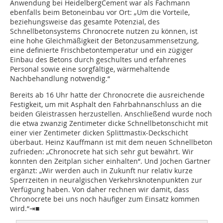
Anwendung bei HeidelbergCement war als Fachmann
ebenfalls beim Betoneinbau vor Ort: „Um die Vorteile,
beziehungsweise das gesamte Potenzial, des
Schnellbetonsystems Chronocrete nutzen zu können, ist
eine hohe Gleichmäßigkeit der Betonzusammensetzung,
eine definierte Frischbetontemperatur und ein zügiger
Einbau des Betons durch geschultes und erfahrenes
Personal sowie eine sorgfältige, wärmehaltende
Nachbehandlung notwendig.“
Bereits ab 16 Uhr hatte der Chronocrete die ausreichende
Festigkeit, um mit Asphalt den Fahrbahnanschluss an die
beiden Gleistrassen herzustellen. Anschließend wurde noch
die etwa zwanzig Zentimeter dicke Schnellbetonschicht mit
einer vier Zentimeter dicken Splittmastix-Deckschicht
überbaut. Heinz Kauffmann ist mit dem neuen Schnellbeton
zufrieden: „Chronocrete hat sich sehr gut bewährt. Wir
konnten den Zeitplan sicher einhalten“. Und Jochen Gartner
ergänzt: „Wir werden auch in Zukunft nur relativ kurze
Sperrzeiten in neuralgischen Verkehrsknotenpunkten zur
Verfügung haben. Von daher rechnen wir damit, dass
Chronocrete bei uns noch häufiger zum Einsatz kommen
wird.“⇥■