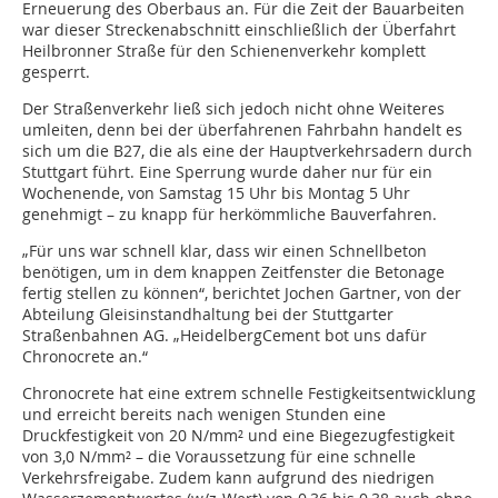
Erneuerung des Oberbaus an. Für die Zeit der Bauarbeiten
war dieser Streckenabschnitt einschließlich der Überfahrt
Heil­bron­ner Straße für den Schienenverkehr komplett
gesperrt.
Der Straßenverkehr ließ sich jedoch nicht ohne Weiteres
umleiten, denn bei der überfahrenen Fahrbahn handelt es
sich um die B27, die als eine der Hauptverkehrsadern durch
Stuttgart führt. Eine Sperrung wurde daher nur für ein
Wochenende, von Samstag 15 Uhr bis Montag 5 Uhr
genehmigt – zu knapp für herkömmliche Bauverfahren.
„Für uns war schnell klar, dass wir einen Schnellbeton
benötigen, um in dem knappen Zeitfenster die Betonage
fertig stellen zu können“, berichtet Jochen Gartner, von der
Abteilung Gleisinstandhaltung bei der Stuttgarter
Straßenbahnen AG. „HeidelbergCement bot uns dafür
Chronocrete an.“
Chronocrete hat eine extrem schnelle Festigkeitsentwicklung
und erreicht bereits nach wenigen Stunden eine
Druckfestigkeit von 20 N/mm² und eine Biegezugfestigkeit
von 3,0 N/mm² – die Voraussetzung für eine schnelle
Verkehrsfreigabe. Zudem kann aufgrund des niedrigen