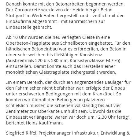
Danach konnte mit den Betonarbeiten begonnen werden.
Der Chronocrete wurde von der Heidelberger Beton
Stuttgart im Werk Hafen hergestellt und – zeitlich mit der
Einbaufirma abgestimmt - mit Fahrmischern zur
Einbaustelle gebracht.
Ab 10 Uhr wurden die neu verlegten Gleise in eine
Oberbeton-Tragplatte aus Schnellbeton eingebettet. Für den
händischen Betoneinbau war es erforderlich, den Beton in
einer sehr weichen bis fließfähigen Konsistenz
(Ausbreitmaß 520 bis 580 mm, Konsistenzklasse F4 / F5)
einzustellen. Damit konnte auch das Herstellen einer
monolithischen Gleistragplatte sichergestellt werden.
„In einem Bereich, der durch ein angrenzendes Baulager für
den Fahrmischer nicht befahrbar war, erfolgte der Einbau
unter erschwerten Bedingungen mit dem Krankübel. So
konnten wir überall den Beton genau platzieren –
schließlich müssen die Schienen vollständig bis auf vier
Zentimeter zur Oberkante umhüllt sein. Obwohl das die
Einbauzeit verlängerte, waren wir doch um 12.30 Uhr fertig“,
berichtet Heinz Kauffmann.
Siegfried Riffel, Projektmanager Infrastruktur, Entwicklung &