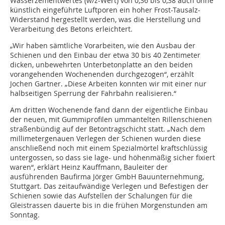
Wasserzementwertes (w/z-Wert) von 0,36 bis 0,38 auch ohne
künstlich eingeführte Luftporen ein hoher Frost-Tausalz-
Widerstand hergestellt werden, was die Herstellung und
Verarbeitung des Betons erleichtert.
„Wir haben sämtliche Vorarbeiten, wie den Ausbau der
Schienen und den Einbau der etwa 30 bis 40 Zentimeter
dicken, unbewehrten Unterbetonplatte an den beiden
vorangehenden Wochenenden durchgezogen“, erzählt
Jochen Gartner. „Diese Arbeiten konnten wir mit einer nur
halbseitigen Sperrung der Fahrbahn realisieren.“
Am dritten Wochenende fand dann der eigentliche Einbau
der neuen, mit Gummiprofilen ummantelten Rillenschienen
straßenbündig auf der Betontragschicht statt. „Nach dem
millimetergenauen Verlegen der Schienen wurden diese
anschließend noch mit einem Spezialmörtel kraftschlüssig
untergossen, so dass sie lage- und höhenmäßig sicher fixiert
waren“, erklärt Heinz Kauffmann, Bauleiter der
ausführenden Baufirma Jörger GmbH Bauunternehmung,
Stuttgart. Das zeitaufwändige Verlegen und Befestigen der
Schienen sowie das Aufstellen der Schalungen für die
Gleistrassen dauerte bis in die frühen Morgenstunden am
Sonntag.