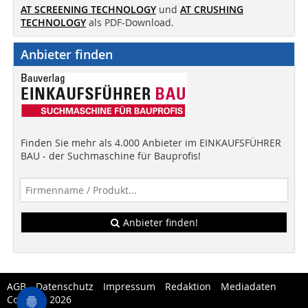
AT SCREENING TECHNOLOGY
und
AT CRUSHING
TECHNOLOGY
als PDF-Download.
Anbieter finden
Finden Sie mehr als 4.000 Anbieter im EINKAUFSFÜHRER
BAU - der Suchmaschine für Bauprofis!
Anbieter finden!
AGB
Datenschutz
Impressum
Redaktion
Mediadaten
Copytest 2026