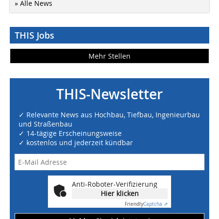
» Alle News
THIS Jobs
Mehr Stellen
THIS-Newsletter
✓ Relevante News aus Hochbau, Tiefbau, Ingenieurbau
und Straßenbau
✓ 14-tägige Erscheinungsweise
✓ kostenlos und jederzeit kündbar
Anti-Roboter-Verifizierung
Hier klicken
Friendly
Captcha ⇗