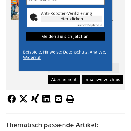
Gleitschalungsfertiger
Anti-Roboter-Verifizierung
HOCHBAU
Hier klicken
Sanierende Bauwerksabdichtung
Friendly
Captcha ⇗
TIEFBAU
Kanäle effektiv bewirtschaften
Melden Sie sich jetzt an!
GALABAU
Maßgeschneiderte
Beispiele, Hinweise: Datenschutz, Analyse,
Entwässerungssysteme
Widerruf
Ressort: TIEFBAU
Abonnement
Inhaltsverzeichnis
Thematisch passende Artikel: