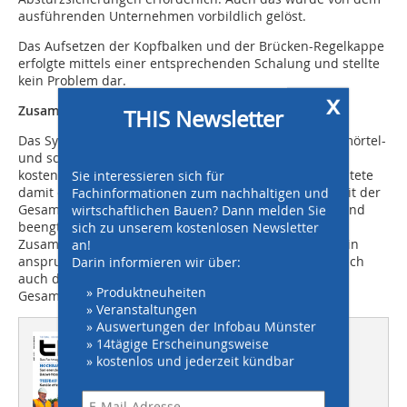
ausführenden Unternehmen vorbildlich gelöst.
Das Aufsetzen der Kopfbalken und der Brücken-Regelkappe
erfolgte mittels einer entsprechenden Schalung und stellte
kein Problem dar.
x
Zusammenfassung
THIS Newsletter
Das System TensarTech
Wall ermöglichte durch die mörtel-
®
und schalungsfreie Bauweise eine schnelle und
kostengünstige Realisierung des Teilprojektes und leistete
Sie interessieren sich für
damit einen wichtigen Beitrag für die Wirtschaftlichkeit der
Fachinformationen zum nachhaltigen und
Gesamtbaumaßnahme. Trotz schwieriger Topografie und
wirtschaftlichen Bauen? Dann melden Sie
beengten Platzverhältnissen ist es durch die
sich zu unserem kostenlosen Newsletter
Zusammenarbeit aller am Bau Beteiligten gelungen, ein
an!
anspruchsvolles Ingenieurbauwerk zu erstellen, das sich
Darin informieren wir über:
auch durch die attraktive Optik harmonisch in das
» Produktneuheiten
Gesamtbild einfügt.
» Veranstaltungen
» Auswertungen der Infobau Münster
Dieser Artikel erschien in
» 14tägige Erscheinungsweise
» kostenlos und jederzeit kündbar
THIS 06/2013
TITELSTORY