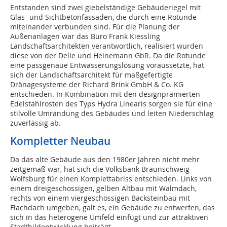
Entstanden sind zwei giebelständige Gebäuderiegel mit
Glas- und Sichtbetonfassaden, die durch eine Rotunde
miteinander verbunden sind. Für die Planung der
Außenanlagen war das Büro Frank Kiessling
Landschaftsarchitekten verantwortlich, realisiert wurden
diese von der Delle und Heinemann GbR. Da die Rotunde
eine passgenaue Entwässerungslösung voraussetzte, hat
sich der Landschaftsarchitekt für maßgefertigte
Dränagesysteme der Richard Brink GmbH & Co. KG
entschieden. In Kombination mit den designprämierten
Edelstahlrosten des Typs Hydra Linearis sorgen sie für eine
stilvolle Umrandung des Gebäudes und leiten Niederschlag
zuverlässig ab.
Kompletter Neubau
Da das alte Gebäude aus den 1980er Jahren nicht mehr
zeitgemäß war, hat sich die Volksbank Braunschweig
Wolfsburg für einen Komplettabriss entschieden. Links von
einem dreigeschossigen, gelben Altbau mit Walmdach,
rechts von einem viergeschossigen Backsteinbau mit
Flachdach umgeben, galt es, ein Gebäude zu entwerfen, das
sich in das heterogene Umfeld einfügt und zur attraktiven
Stadtbildentwicklung beiträgt.