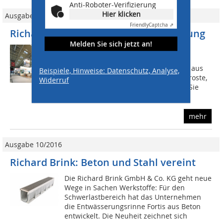
Anti-Roboter-Verifizierung
Hier klicken
Ausgabe 11/2016
Friendly
Captcha ⇗
Richard Brink: Schwerlast-Entwässerung
Melden Sie sich jetzt an!
Die Richard Brink GmbH & Co. KG
präsentiert u. a. die neue
Schwerlastentwässerungsrinne Fortis aus
Beispiele, Hinweise: Datenschutz, Analyse,
Beton, die durch hochwertige Abdeckroste,
Widerruf
z. B. aus Edelstahl, aufgewertet wird. Sie
kommt auf...
mehr
Ausgabe 10/2016
Richard Brink: Beton und Stahl vereint
Die Richard Brink GmbH & Co. KG geht neue
Wege in Sachen Werkstoffe: Für den
Schwerlastbereich hat das Unternehmen
die Entwässerungsrinne Fortis aus Beton
entwickelt. Die Neuheit zeichnet sich