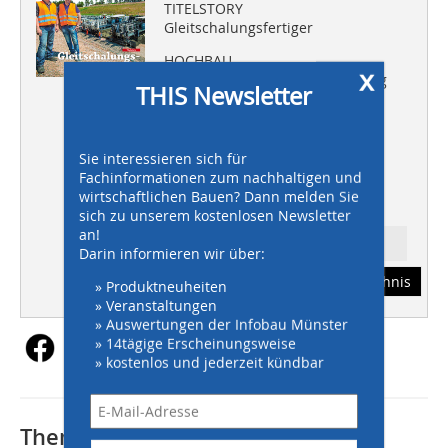
TITELSTORY
Gleitschalungsfertiger
HOCHBAU
x
Sanierende Bauwerksabdichtung
THIS Newsletter
TIEFBAU
Kanäle effektiv bewirtschaften
Sie interessieren sich für
GALABAU
Fachinformationen zum nachhaltigen und
Maßgeschneiderte
wirtschaftlichen Bauen? Dann melden Sie
Entwässerungssysteme
sich zu unserem kostenlosen Newsletter
an!
Ressort: GALABAU
Darin informieren wir über:
Abonnement
Inhaltsverzeichnis
» Produktneuheiten
» Veranstaltungen
» Auswertungen der Infobau Münster
» 14tägige Erscheinungsweise
» kostenlos und jederzeit kündbar
Thematisch passende Artikel: