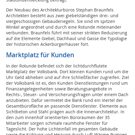
Der Neubau des Architekturbüros Stephan Braunfels
Architekten besteht aus zwei giebelständigen drei- und
viergeschossigen Gebäuderiegeln. Sie sind im spitzen
Winkel angeordnet und durch eine Rotunde miteinander
verbunden. Braunfels führt mit seiner strikten Reduzierung
auf die Elemente Giebel, Dachhaut und Gasse die Typologie
der historischen Ackerbürgerhäuser fort.
Marktplatz für Kunden
In der Rotunde befindet sich der lichtdurchflutete
Marktplatz der Volksbank. Dort können Kunden rund um die
Uhr Geld abheben und auf ihre Schließfächer zugreifen. Ziel
der Volksbank ist es, den Kunden Dienstleistungen rund um
Finanzangelegenheiten sowie Beratungsangebote in
Rechts-, Steuer- und Versicherungsfragen unter einem Dach
anzubieten. Dafür vermietet die Bank rund ein Viertel der
Gesamtbürofläche an passende Dienstleister. Elemente aus
Sichtbeton und Stahl prägen auch die Innenarchitektur. In
den zum Innenhof orientierten Büroräumen der 35
Mitarbeiter sorgen schmale raumhohe Fenster für
Tageslicht. Der hohe Lichteinfall im gesamten Gebäude
sowie die Kühlung und Heizung durch Luft-Wärme-Pumpen