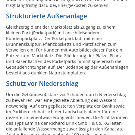
trägt langfristig dazu bei, Energiekosten zu senken.
Strukturierte Außenanlage
Gleichzeitig dient der Marktplatz als Zugang zu einem
kleinen Park (Pocketpark) mit anschließendem
Kundenparkplatz. Der Pocketpark lädt mit einer
Brunnenskulptur, Pflanzbosketts und Platzflächen zum
Verweilen ein. Für Kunden mit Auto bildet dieser Park ein
Entree zum Marktplatz. Die Gliederung der Plätze, Pflanz-
und Rasenflächen des Pocketparks nimmt spielerisch die
Gebäuderichtungen auf. Der Bodenbelag der Außenanlagen
besteht aus dunklen Natursteinplatten.
Schutz vor Niederschlag
Um die Gebäudesubstanz vor Schäden durch Niederschlag
zu bewahren, war eine gezielte Ableitung des Wassers
notwendig. Auf dem gepflasterten Vorplatz der Bank sowie
im Parkbereich hat sich der Landschaftsplaner für eine
dezente Linienentwässerung entschieden. Die Schlitzrinnen
des Typs Lamina der Richard Brink GmbH & Co. KG leiten
die anfallende Wassermenge zuverlässig in den Kanal ab.
An der Fassade setzen mehr als 100 m der neuen