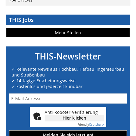
THIS Jobs
Mehr Stellen
THIS-Newsletter
✓ Relevante News aus Hochbau, Tiefbau, Ingenieurbau
und Straßenbau
✓ 14-tägige Erscheinungsweise
✓ kostenlos und jederzeit kündbar
Anti-Roboter-Verifizierung
Hier klicken
Friendly
Captcha ⇗
Melden Sie sich jetzt an!