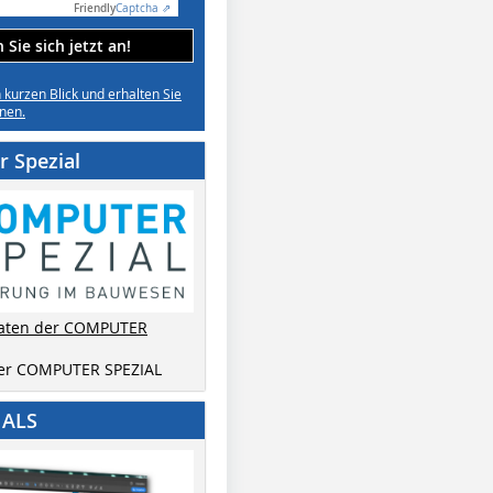
Friendly
Captcha ⇗
Sie sich jetzt an!
n kurzen Blick und erhalten Sie
nen.
 Spezial
aten der COMPUTER
der COMPUTER SPEZIAL
IALS