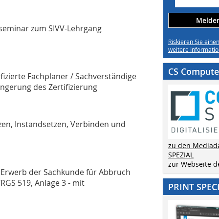
Melden 
sseminar zum SIVV-Lehrgang
Riskieren Sie eine
weitere Informatio
CS Computer
ifizierte Fachplaner / Sachverständige
ngerung des Zertifizierung
zen, Instandsetzen, Verbinden und
zu den Mediad
SPEZIAL
zur Webseite 
 Erwerb der Sachkunde für Abbruch
GS 519, Anlage 3 - mit
PRINT SPEC