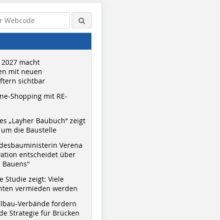
 2027 macht
n mit neuen
tern sichtbar
ne-Shopping mit RE-
s „Layher Baubuch“ zeigt
um die Baustelle
desbauministerin Verena
vation entscheidet über
s Bauens"
 Studie zeigt: Viele
nnten vermieden werden
hlbau-Verbände fordern
e Strategie für Brücken