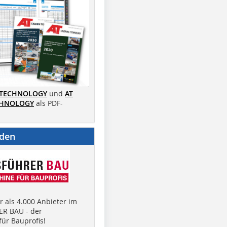
 TECHNOLOGY
und
AT
CHNOLOGY
als PDF-
nden
 als 4.000 Anbieter im
R BAU - der
ür Bauprofis!