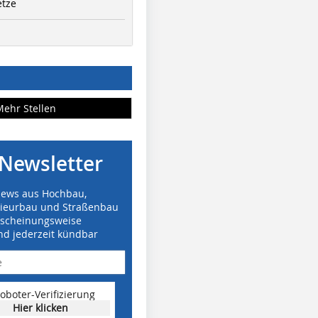
etze
Mehr Stellen
Newsletter
News aus Hochbau,
nieurbau und Straßenbau
rscheinungsweise
nd jederzeit kündbar
oboter-Verifizierung
Hier klicken