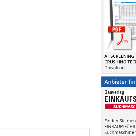
AT SCREENING
CRUSHING TE
Download.
Anbieter fi
Finden Sie mehr
EINKAUFSFÜHRE
Suchmaschine f