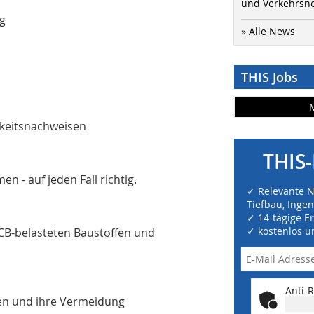
und Verkehrsn
ng
» Alle News
THIS Jobs
keitsnachweisen
THIS-
- auf jeden Fall richtig.
✓ Relevante 
Tiefbau, Inge
✓ 14-tägige E
✓ kostenlos u
CB-belasteten Baustoffen und
Anti-R
gen und ihre Vermeidung