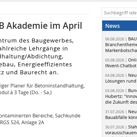
B Akademie im April
News
BAU
entrum des Baugewerbes,
06.08.2026 |
Branchentheme
ahlreiche Lehrgänge in
Markenbotschaf
dhaltung/Abdichtung,
Onli
05.08.2026 |
bau, Energieeffizientes
INvent-Chatbot
z und Baurecht an.
Neue
04.08.2026 |
Lösungen rund 
diger Planer für Betoninstandhaltung,
Bun
03.08.2026 |
dul à 3 Tage (Do. - Sa.)
Hubertz: "Inno
die Zukunft de
Neue
31.07.2026 |
kontaminerten Bereiche, Sachkunde
Bauabfälle kö
RGS 524, Anlage 2A
Sta
30.07.2026 |
vorausschauend