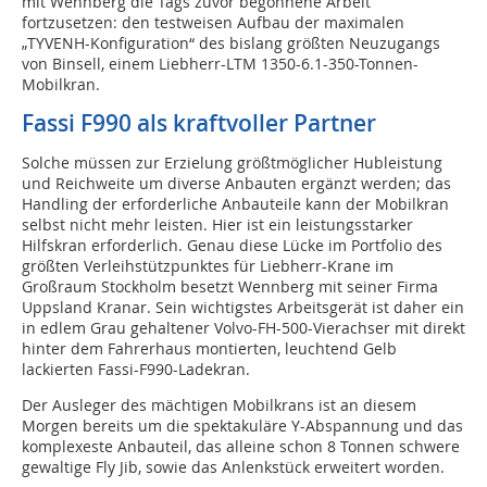
mit Wennberg die Tags zuvor begonnene Arbeit
fortzusetzen: den testweisen Aufbau der maximalen
„TYVENH-Konfiguration“ des bislang größten Neuzugangs
von Binsell, einem Liebherr-LTM 1350-6.1-350-Tonnen-
Mobilkran.
Fassi F990 als kraftvoller Partner
Solche müssen zur Erzielung größtmöglicher Hubleistung
und Reichweite um diverse Anbauten ergänzt werden; das
Handling der erforderliche Anbauteile kann der Mobilkran
selbst nicht mehr leisten. Hier ist ein leistungsstarker
Hilfskran erforderlich. Genau diese Lücke im Portfolio des
größten Verleihstützpunktes für Liebherr-Krane im
Großraum Stockholm besetzt Wennberg mit seiner Firma
Uppsland Kranar. Sein wichtigstes Arbeitsgerät ist daher ein
in edlem Grau gehaltener Volvo-FH-500-Vierachser mit direkt
hinter dem Fahrerhaus montierten, leuchtend Gelb
lackierten Fassi-F990-Ladekran.
Der Ausleger des mächtigen Mobilkrans ist an diesem
Morgen bereits um die spektakuläre Y-Abspannung und das
komplexeste Anbauteil, das alleine schon 8 Tonnen schwere
gewaltige Fly Jib, sowie das Anlenkstück erweitert worden.