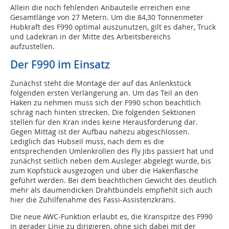
Allein die noch fehlenden Anbauteile erreichen eine
Gesamtlänge von 27 Metern. Um die 84,30 Tonnenmeter
Hubkraft des F990 optimal auszunutzen, gilt es daher, Truck
und Ladekran in der Mitte des Arbeitsbereichs
aufzustellen.
Der F990 im Einsatz
Zunächst steht die Montage der auf das Anlenkstück
folgenden ersten Verlängerung an. Um das Teil an den
Haken zu nehmen muss sich der F990 schon beachtlich
schräg nach hinten strecken. Die folgenden Sektionen
stellen für den Kran indes keine Herausforderung dar.
Gegen Mittag ist der Aufbau nahezu abgeschlossen.
Lediglich das Hubseil muss, nach dem es die
entsprechenden Umlenkrollen des Fly Jibs passiert hat und
zunächst seitlich neben dem Ausleger abgelegt wurde, bis
zum Kopfstück ausgezogen und über die Hakenflasche
geführt werden. Bei dem beachtlichen Gewicht des deutlich
mehr als daumendicken Drahtbündels empfiehlt sich auch
hier die Zuhilfenahme des Fassi-Assistenzkrans.
Die neue AWC-Funktion erlaubt es, die Kranspitze des F990
in gerader Linie zu dirigieren, ohne sich dabei mit der