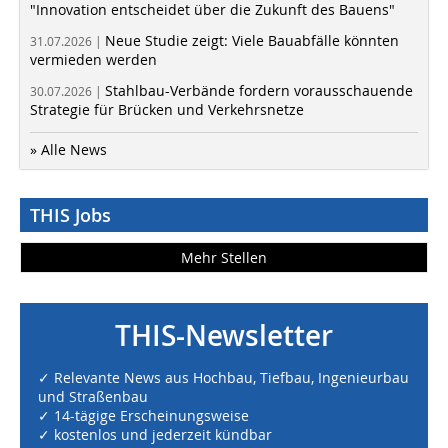
"Innovation entscheidet über die Zukunft des Bauens"
Neue Studie zeigt: Viele Bauabfälle könnten
31.07.2026 |
vermieden werden
Stahlbau-Verbände fordern vorausschauende
30.07.2026 |
Strategie für Brücken und Verkehrsnetze
» Alle News
THIS Jobs
Mehr Stellen
THIS-Newsletter
✓ Relevante News aus Hochbau, Tiefbau, Ingenieurbau
und Straßenbau
✓ 14-tägige Erscheinungsweise
✓ kostenlos und jederzeit kündbar