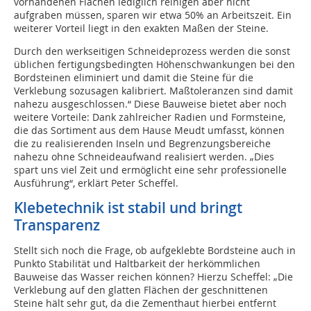
vorhandenen Flächen lediglich reinigen aber nicht
aufgraben müssen, sparen wir etwa 50% an Arbeitszeit. Ein
weiterer Vorteil liegt in den exakten Maßen der Steine.
Durch den werkseitigen Schneideprozess werden die sonst
üblichen fertigungsbedingten Höhenschwankungen bei den
Bordsteinen eliminiert und damit die Steine für die
Verklebung sozusagen kalibriert. Maßtoleranzen sind damit
nahezu ausgeschlossen.“ Diese Bauweise bietet aber noch
weitere Vorteile: Dank zahlreicher Radien und Formsteine,
die das Sortiment aus dem Hause Meudt umfasst, können
die zu realisierenden Inseln und Begrenzungsbereiche
nahezu ohne Schneideaufwand realisiert werden. „Dies
spart uns viel Zeit und ermöglicht eine sehr professionelle
Ausführung“, erklärt Peter Scheffel.
Klebetechnik ist stabil und bringt
Transparenz
Stellt sich noch die Frage, ob aufgeklebte Bordsteine auch in
Punkto Stabilität und Haltbarkeit der herkömmlichen
Bauweise das Wasser reichen können? Hierzu Scheffel: „Die
Verklebung auf den glatten Flächen der geschnittenen
Steine hält sehr gut, da die Zementhaut hierbei entfernt