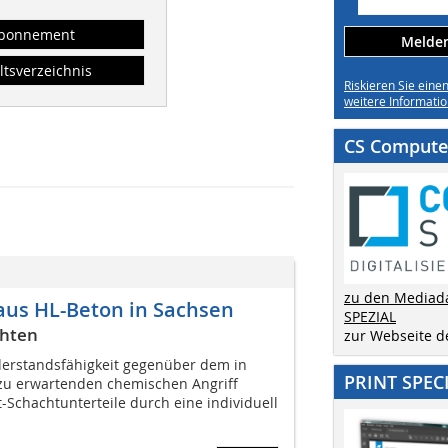
bonnement
Melden 
ltsverzeichnis
Riskieren Sie eine
weitere Informatio
CS Computer
zu den Mediad
aus HL-Beton in Sachsen
SPEZIAL
chten
zur Webseite 
erstandsfähigkeit gegenüber dem in
PRINT SPEC
u erwartenden chemischen Angriff
t-Schachtunterteile durch eine individuell