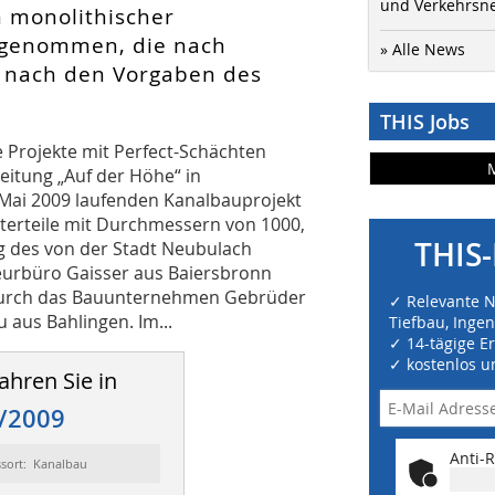
und Verkehrsn
n monolithischer
b genommen, die nach
» Alle News
 nach den Vorgaben des
THIS Jobs
 Projekte mit Perfect-Schächten
leitung „Auf der Höhe“ in
 Mai 2009 laufenden Kanalbauprojekt
terteile mit Durchmessern von 1000,
THIS-
g des von der Stadt Neubulach
eurbüro Gaisser aus Baiersbronn
 durch das Bauunternehmen Gebrüder
✓ Relevante 
aus Bahlingen. Im...
Tiefbau, Inge
✓ 14-tägige E
✓ kostenlos u
ahren Sie in
/2009
Anti-R
ssort: Kanalbau