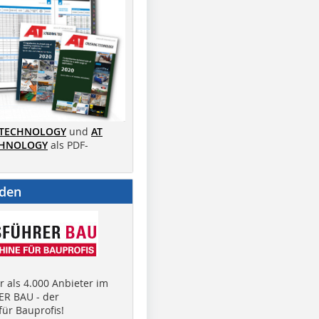
 TECHNOLOGY
und
AT
CHNOLOGY
als PDF-
nden
 als 4.000 Anbieter im
R BAU - der
ür Bauprofis!