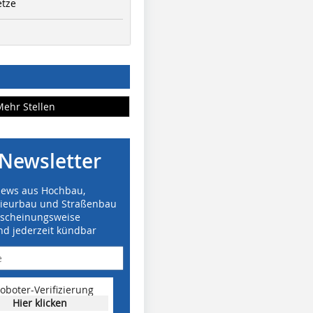
etze
Mehr Stellen
Newsletter
News aus Hochbau,
nieurbau und Straßenbau
rscheinungsweise
nd jederzeit kündbar
oboter-Verifizierung
Hier klicken