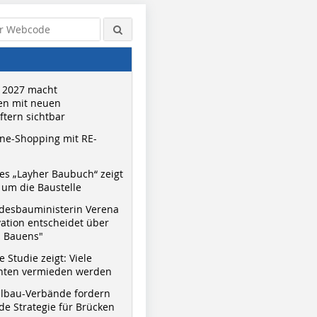
 2027 macht
n mit neuen
tern sichtbar
ne-Shopping mit RE-
s „Layher Baubuch“ zeigt
um die Baustelle
desbauministerin Verena
vation entscheidet über
s Bauens"
 Studie zeigt: Viele
nnten vermieden werden
hlbau-Verbände fordern
e Strategie für Brücken