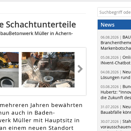
e Schachtunterteile
News
ubauBetonwerk Müller in Achern-
BAU
06.08.2026 |
Branchentheme
Markenbotschaf
Onli
05.08.2026 |
INvent-Chatbot
Neue
04.08.2026 |
Lösungen rund 
Bun
03.08.2026 |
Hubertz: "Inno
die Zukunft de
t mehreren Jahren bewährten
Neue
31.07.2026 |
nun auch in Baden-
Bauabfälle kö
erk Müller mit Hauptsitz in
Sta
30.07.2026 |
 an einem neuen Standort
vorausschauend