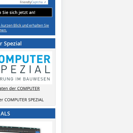
Friendly
Captcha ⇗
Sie sich jetzt an!
n kurzen Blick und erhalten Sie
nen.
 Spezial
aten der COMPUTER
der COMPUTER SPEZIAL
IALS