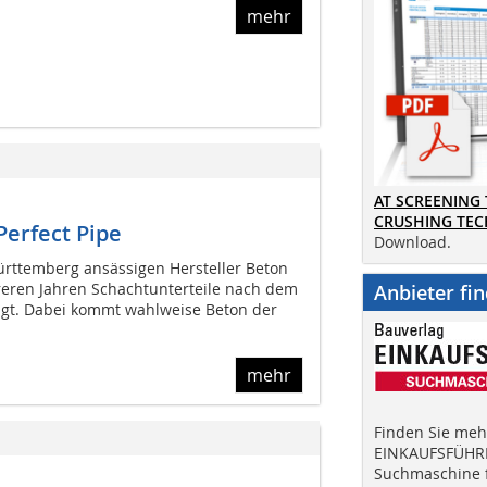
mehr
AT SCREENING
CRUSHING TE
Perfect Pipe
Download.
rttemberg ansässigen Hersteller Beton
eren Jahren Schachtunterteile nach dem
Anbieter fi
tigt. Dabei kommt wahlweise Beton der
mehr
Finden Sie mehr
EINKAUFSFÜHRE
Suchmaschine f