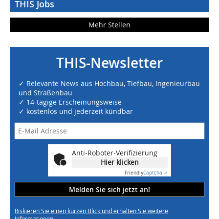
THIS Jobs
Mehr Stellen
THIS-Newsletter
✓ Relevante News aus Hochbau, Tiefbau, Ingenieurbau
und Straßenbau
✓ 14-tägige Erscheinungsweise
✓ kostenlos und jederzeit kündbar
Anti-Roboter-Verifizierung
Hier klicken
Friendly
Captcha ⇗
Melden Sie sich jetzt an!
Riskieren Sie einen kurzen Blick und erhalten Sie weitere
Informationen.