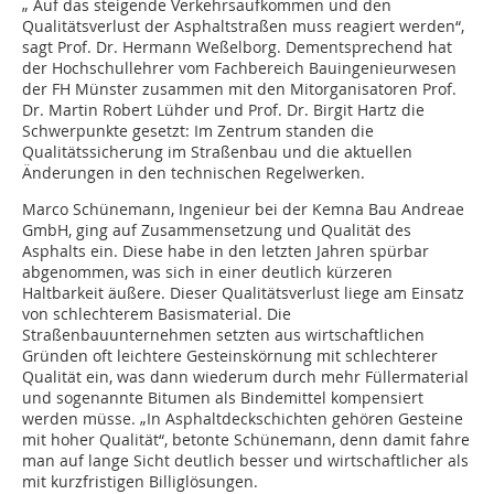
„ Auf das steigende Verkehrsaufkommen und den
Qualitätsverlust der Asphaltstraßen muss reagiert werden“,
sagt Prof. Dr. Hermann Weßelborg. Dementsprechend hat
der Hochschullehrer vom Fachbereich Bauingenieurwesen
der FH Münster zusammen mit den Mitorganisatoren Prof.
Dr. Martin Robert Lühder und Prof. Dr. Birgit Hartz die
Schwerpunkte gesetzt: Im Zentrum standen die
Qualitätssicherung im Straßenbau und die aktuellen
Änderungen in den technischen Regelwerken.
Marco Schünemann, Ingenieur bei der Kemna Bau Andreae
GmbH, ging auf Zusammensetzung und Qualität des
Asphalts ein. Diese habe in den letzten Jahren spürbar
abgenommen, was sich in einer deutlich kürzeren
Haltbarkeit äußere. Dieser Qualitätsverlust liege am Einsatz
von schlechterem Basismaterial. Die
Straßenbauunternehmen setzten aus wirtschaftlichen
Gründen oft leichtere Gesteinskörnung mit schlechterer
Qualität ein, was dann wiederum durch mehr Füllermaterial
und sogenannte Bitumen als Bindemittel kompensiert
werden müsse. „In Asphaltdeckschichten gehören Gesteine
mit hoher Qualität“, betonte Schünemann, denn damit fahre
man auf lange Sicht deutlich besser und wirtschaftlicher als
mit kurzfristigen Billiglösungen.