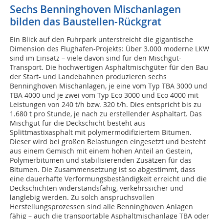
Sechs Benninghoven Mischanlagen
bilden das Baustellen-Rückgrat
Ein Blick auf den Fuhrpark unterstreicht die gigantische
Dimension des Flughafen-Projekts: Über 3.000 moderne LKW
sind im Einsatz – viele davon sind für den Mischgut-
Transport. Die hochwertigen Asphaltmischgüter für den Bau
der Start- und Landebahnen produzieren sechs
Benninghoven Mischanlagen, je eine vom Typ TBA 3000 und
TBA 4000 und je zwei vom Typ Eco 3000 und Eco 4000 mit
Leistungen von 240 t/h bzw. 320 t/h. Dies entspricht bis zu
1.680 t pro Stunde, je nach zu erstellender Asphaltart. Das
Mischgut für die Deckschicht besteht aus
Splittmastixasphalt mit polymermodifiziertem Bitumen.
Dieser wird bei großen Belastungen eingesetzt und besteht
aus einem Gemisch mit einem hohen Anteil an Gestein,
Polymerbitumen und stabilisierenden Zusätzen für das
Bitumen. Die Zusammensetzung ist so abgestimmt, dass
eine dauerhafte Verformungsbeständigkeit erreicht und die
Deckschichten widerstandsfähig, verkehrssicher und
langlebig werden. Zu solch anspruchsvollen
Herstellungsprozessen sind alle Benninghoven Anlagen
fähig – auch die transportable Asphaltmischanlage TBA oder