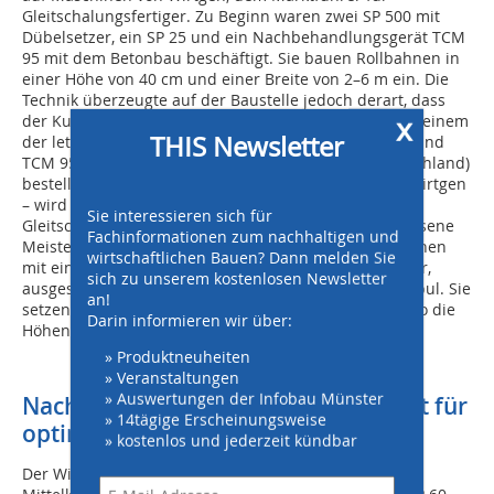
Gleitschalungsfertiger. Zu Beginn waren zwei SP 500 mit
Dübelsetzer, ein SP 25 und ein Nachbehandlungsgerät TCM
95 mit dem Betonbau beschäftigt. Sie bauen Rollbahnen in
einer Höhe von 40 cm und einer Breite von 2–6 m ein. Die
Technik überzeugte auf der Baustelle jedoch derart, dass
x
der Kunde ein weiteres „Maschinen-Set“ aus SP 500 – einem
THIS Newsletter
der letzten hergestellten Betonfertiger dieses Typs – und
TCM 95 im Wirtgen Stammwerk in Windhagen (Deutschland)
bestellte. Der SP 500 – ein echtes Erfolgsmodell von Wirtgen
– wird künftig durch die neue SP 60-Serie ersetzt. Die
Sie interessieren sich für
Gleitschalungsfertiger dieser Baureihe sind ausgewiesene
Fachinformationen zum nachhaltigen und
Meister von Inset- und Offset-Anwendungen und können
wirtschaftlichen Bauen? Dann melden Sie
mit einer Vielzahl an Optionen, u.a. einem Dübelsetzer,
sich zu unserem kostenlosen Newsletter
ausgestattet werden. So auch die drei SP 500 in Istanbul. Sie
an!
setzen Dübel im Abstand von 38–50 cm und sichern so die
Darin informieren wir über:
Höhenlage benachbarter Platten.
» Produktneuheiten
» Veranstaltungen
» Auswertungen der Infobau Münster
Nachbehandlungsgerät TCM 95 sorgt für
» 14tägige Erscheinungsweise
optimale Struktur der Betondecken
» kostenlos und jederzeit kündbar
Der Wirtgen TCM 95 ist der optimale Copilot des