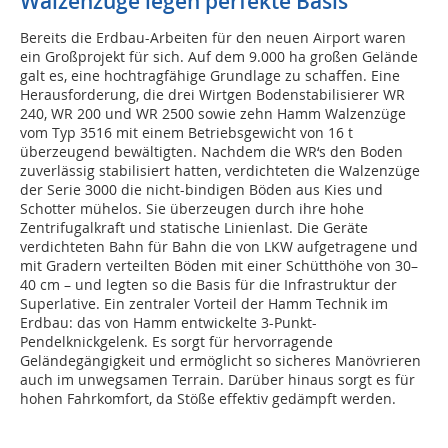
Walzenzüge legen perfekte Basis
Bereits die Erdbau-Arbeiten für den neuen Airport waren
ein Großprojekt für sich. Auf dem 9.000 ha großen Gelände
galt es, eine hochtragfähige Grundlage zu schaffen. Eine
Herausforderung, die drei Wirtgen Bodenstabilisierer WR
240, WR 200 und WR 2500 sowie zehn Hamm Walzenzüge
vom Typ 3516 mit einem Betriebsgewicht von 16 t
überzeugend bewältigten. Nachdem die WR‘s den Boden
zuverlässig stabilisiert hatten, verdichteten die Walzenzüge
der Serie 3000 die nicht-bindigen Böden aus Kies und
Schotter mühelos. Sie überzeugen durch ihre hohe
Zentrifugalkraft und statische Linienlast. Die Geräte
verdichteten Bahn für Bahn die von LKW aufgetragene und
mit Gradern verteilten Böden mit einer Schütthöhe von 30–
40 cm – und legten so die Basis für die Infrastruktur der
Superlative. Ein zentraler Vorteil der Hamm Technik im
Erdbau: das von Hamm entwickelte 3-Punkt-
Pendelknickgelenk. Es sorgt für hervorragende
Geländegängigkeit und ermöglicht so sicheres Manövrieren
auch im unwegsamen Terrain. Darüber hinaus sorgt es für
hohen Fahrkomfort, da Stöße effektiv gedämpft werden.