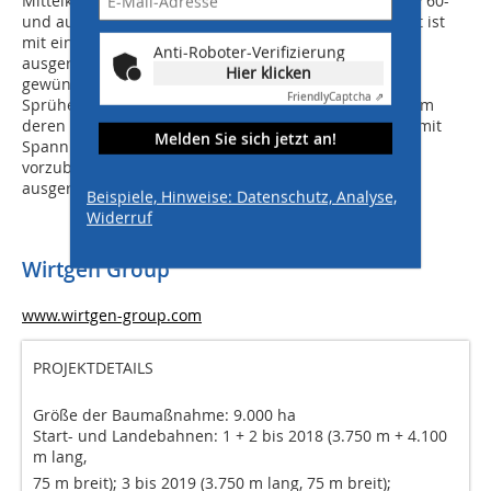
Mittelklasse-Betonfertigers SP 500 sowie der neuen SP 60-
und auch der SP 90-Serie. Das Nachbehandlungsgerät ist
mit einer selbsttätigen Sprüh- und Besenstrichanlage
Anti-Roboter-Verifizierung
ausgerüstet. Nachdem sie per Besenstrich für die
Hier klicken
gewünschte Oberflächenstruktur sorgt, verteilt die
Friendly
Captcha ⇗
Sprüheinheit Dispersion auf die frische Betondecke, um
deren frühzeitiges Austrocknen zu verhindern und somit
Melden Sie sich jetzt an!
Spannungen und daraus resultierenden Rissen
vorzubeugen. Der TCM 95 ist mit vier Radfahrwerken
ausgerüstet und deckt Arbeitsbreiten bis 9,5 m ab.
Beispiele, Hinweise: Datenschutz, Analyse,
Widerruf
Wirtgen Group
www.wirtgen-group.com
PROJEKTDETAILS
Größe der Baumaßnahme: 9.000 ha
Start- und Landebahnen: 1 + 2 bis 2018 (3.750 m + 4.100
m lang,
75 m breit); 3 bis 2019 (3.750 m lang, 75 m breit);