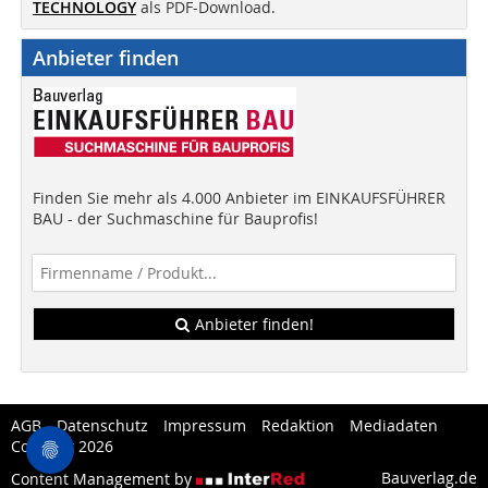
TECHNOLOGY
als PDF-Download.
Anbieter finden
Finden Sie mehr als 4.000 Anbieter im EINKAUFSFÜHRER
BAU - der Suchmaschine für Bauprofis!
Anbieter finden!
AGB
Datenschutz
Impressum
Redaktion
Mediadaten
Copytest 2026
Bauverlag.de
Content Management by