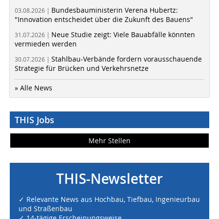
Bundesbauministerin Verena Hubertz:
03.08.2026 |
"Innovation entscheidet über die Zukunft des Bauens"
Neue Studie zeigt: Viele Bauabfälle könnten
31.07.2026 |
vermieden werden
Stahlbau-Verbände fordern vorausschauende
30.07.2026 |
Strategie für Brücken und Verkehrsnetze
» Alle News
THIS Jobs
Mehr Stellen
THIS-Newsletter
✓ Relevante News aus Hochbau, Tiefbau, Ingenieurbau
und Straßenbau
✓ 14-tägige Erscheinungsweise