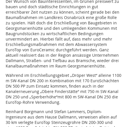
Der Wunsch von Bauinteressenten, im Grünen preiswert zu
bauen und doch städtische Einrichtungen in gut
erreichbarer Zeit nutzen zu können, scheint gerade bei den
Baumaßnahmen im Landkreis Osnabrück eine große Rolle
zu spielen. Hält doch die Erschließung von Baugebieten in
Georgsmarienhütte und den umliegenden Kommunen mit
Baugrundstücken zu wirtschaftlichen Bedingungen
unvermindert an. Hierbei fällt auf, dass mehr und mehr
Erschließungsmaßnahmen mit dem Abwassersystem
EuroTop von EuroCeramic durchgeführt werden. Ganz
aktuell realisiert das in der Region ansässige Unternehmen
Dallmann, Straßen- und Tiefbau aus Bramsche, wieder drei
Kanalbaumaßnahmen im Raum Georgsmarienhütte.
Während im Erschließungsgebiet „Dröper West“ alleine 1100
m SW-Kanal DN 200 in Kombination mit 170 EuroSchächten
DN 500 PP zum Einsatz kommen, finden auch in der
Kanalerneuerung „Obere Finderstätte“ mit 750 m SW-Kanal
DN 250 und „Sperberhöhe“mit 800 m SW-Kanal DN 250 die
EuroTop-Rohre Verwendung.
Reinhard Borgmann und Stefan Lammers, Diplom-
Ingenieure aus dem Hause Dallmann, verweisen allein auf
30 km verlegte EuroTop Steinzeugrohre DN 200-300 und