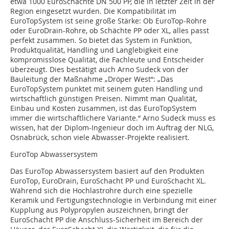
etwa 1000 EuroSchächte DN 500 PP, die in letzter Zeit in der
Region eingesetzt wurden. Die Kompatibilität im
EuroTopSystem ist seine große Stärke: Ob EuroTop-Rohre
oder EuroDrain-Rohre, ob Schächte PP oder XL, alles passt
perfekt zusammen. So bietet das System in Funktion,
Produktqualität, Handling und Langlebigkeit eine
kompromisslose Qualität, die Fachleute und Entscheider
überzeugt. Dies bestätigt auch Arno Sudeck von der
Bauleitung der Maßnahme „Dröper West“: „Das
EuroTopSystem punktet mit seinem guten Handling und
wirtschaftlich günstigen Preisen. Nimmt man Qualität,
Einbau und Kosten zusammen, ist das EuroTopSystem
immer die wirtschaftlichere Variante.“ Arno Sudeck muss es
wissen, hat der Diplom-Ingenieur doch im Auftrag der NLG,
Osnabrück, schon viele Abwasser-Projekte realisiert.
EuroTop Abwassersystem
Das EuroTop Abwassersystem basiert auf den Produkten
EuroTop, EuroDrain, EuroSchacht PP und EuroSchacht XL.
Während sich die Hochlastrohre durch eine spezielle
Keramik und Fertigungstechnologie in Verbindung mit einer
Kupplung aus Polypropylen auszeichnen, bringt der
EuroSchacht PP die Anschluss-Sicherheit im Bereich der