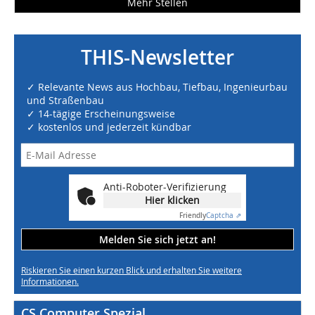
Mehr Stellen
THIS-Newsletter
✓ Relevante News aus Hochbau, Tiefbau, Ingenieurbau
und Straßenbau
✓ 14-tägige Erscheinungsweise
✓ kostenlos und jederzeit kündbar
Anti-Roboter-Verifizierung
Hier klicken
Friendly
Captcha ⇗
Melden Sie sich jetzt an!
Riskieren Sie einen kurzen Blick und erhalten Sie weitere
Informationen.
CS Computer Spezial