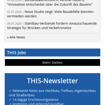
03.08.2026 |
"Innovation entscheidet über die Zukunft des Bauens"
Neue Studie zeigt: Viele Bauabfälle könnten
31.07.2026 |
vermieden werden
Stahlbau-Verbände fordern vorausschauende
30.07.2026 |
Strategie für Brücken und Verkehrsnetze
» Alle News
THIS Jobs
Mehr Stellen
THIS-Newsletter
✓ Relevante News aus Hochbau, Tiefbau, Ingenieurbau
und Straßenbau
✓ 14-tägige Erscheinungsweise
✓ kostenlos und jederzeit kündbar