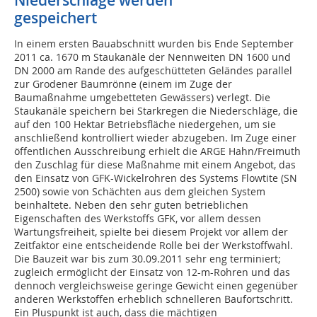
Niederschläge werden
gespeichert
In einem ersten Bauabschnitt wurden bis Ende September
2011 ca. 1670 m Staukanäle der Nennweiten DN 1600 und
DN 2000 am Rande des aufgeschütteten Geländes parallel
zur Grodener Baumrönne (einem im Zuge der
Baumaßnahme umgebetteten Gewässers) verlegt. Die
Staukanäle speichern bei Starkregen die Niederschläge, die
auf den 100 Hektar Betriebsfläche niedergehen, um sie
anschließend kontrolliert wieder abzugeben. Im Zuge einer
öffentlichen Ausschreibung erhielt die ARGE Hahn/Freimuth
den Zuschlag für diese Maßnahme mit einem Angebot, das
den Einsatz von GFK-Wickelrohren des Systems Flowtite (SN
2500) sowie von Schächten aus dem gleichen System
beinhaltete. Neben den sehr guten betrieblichen
Eigenschaften des Werkstoffs GFK, vor allem dessen
Wartungsfreiheit, spielte bei diesem Projekt vor allem der
Zeitfaktor eine entscheidende Rolle bei der Werkstoffwahl.
Die Bauzeit war bis zum 30.09.2011 sehr eng terminiert;
zugleich ermöglicht der Einsatz von 12-m-Rohren und das
dennoch vergleichsweise geringe Gewicht einen gegenüber
anderen Werkstoffen erheblich schnelleren Baufortschritt.
Ein Pluspunkt ist auch, dass die mächtigen