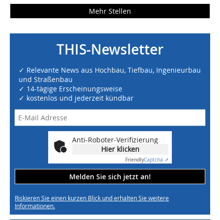
Mehr Stellen
THIS-Newsletter
✓ Relevante News aus Hochbau, Tiefbau, Ingenieurbau
und Straßenbau
✓ 14-tägige Erscheinungsweise
✓ kostenlos und jederzeit kündbar
Anti-Roboter-Verifizierung
Hier klicken
Friendly
Captcha ⇗
Melden Sie sich jetzt an!
Riskieren Sie einen kurzen Blick und erhalten Sie weitere
Informationen.