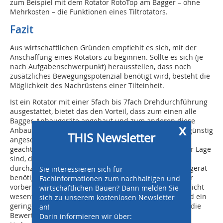
zum Beispiel mit dem Rotator RotoTop am Bagger – ohne
Mehrkosten – die Funktionen eines Tiltrotators.
Fazit
Aus wirtschaftlichen Gründen empfiehlt es sich, mit der
Anschaffung eines Rotators zu beginnen. Sollte es sich (je
nach Aufgabenschwerpunkt) herausstellen, dass noch
zusätzliches Bewegungspotenzial benötigt wird, besteht die
Möglichkeit des Nachrüstens einer Tilteinheit.
Ist ein Rotator mit einer 5fach bis 7fach Drehdurchführung
ausgestattet, bietet das den Vorteil, dass zum einen alle
Bagger-Anbaugeräte angebaut und zum anderen diese
x
Anbaugeräte starr - also ohne eigenen Drehantrieb - günstig
THIS Newsletter
angeschafft werden können. Es sollte jedoch darauf
geachtet werden, dass die Drehdurchführungen in der Lage
sind, die volle Hydraulikleistung an das Anbaugerät
durchzuleiten. Da zum Teil auch Strom für das Anbaugerät
Sie interessieren sich für
benötigt wird, sollte die Drehdurchführung auch dafür
Fachinformationen zum nachhaltigen und
vorbereitet sein. Um die Losbrechkräfte des Baggers nicht
wirtschaftlichen Bauen? Dann melden Sie
wesentlich zu schmälern ist eine geringe Bauhöhe und ein
sich zu unserem kostenlosen Newsletter
geringes Eigengewicht ein wesentliches Kriterium für die
an!
Bewertung eines Rotators. Gleichzeitig sollten der
Darin informieren wir über: