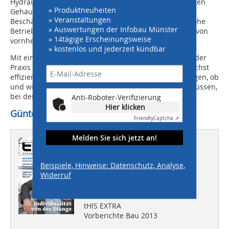
Hydraulikmotor bzw. die Leitungen in einem gekapselten
» Produktneuheiten
Gehäuse integriert sein, damit der Antrieb vor
» Veranstaltungen
Beschädigung optimal geschützt ist und somit eine hohe
» Auswertungen der Infobau Münster
Betriebssicherheit gewährleistet ist. Dadurch werden von
» 14tägige Erscheinungsweise
vornherein teure Reparaturen vermieden.
» kostenlos und jederzeit kündbar
Mit einem Rotator der neusten Generation können in der
Praxis über so gut wie alle Einsatzfälle flexibel und höchst
effizient bewerkstelligt werden. Da gilt es gut abzuwägen, ob
und wie oft Sonderaufgaben bewerkstelligt werden müssen,
bei denen ein Tiltrotator unbedingt erforderlich ist.
Anti-Roboter-Verifizierung
Hier klicken
Günter Holp, Fornsbach
Friendly
Captcha ⇗
Melden Sie sich jetzt an!
Dieser Artikel erschien in
THIS 10/2012
Beispiele, Hinweise: Datenschutz, Analyse,
Widerruf
Wohnungsbau
Individualität von der Stange
tHIS EXTRA
Vorberichte Bau 2013