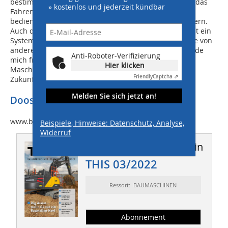
bestimmte Arbeiten, wie das Laden von Material oder das
» kostenlos und jederzeit kündbar
Fahren über Rampen. Es ist einfach und intuitiv zu
bedienen und hat eine Reichweite von bis zu 100 Metern.
Auch die Hardware lässt sich leicht aktualisieren. Es ist ein
System, das viele neue Einsatzmöglichkeiten bietet, die von
anderen Herstellern nicht angeboten werden. Ich würde
Anti-Roboter-Verifizierung
mich freuen, wenn es zum Standard für alle größeren
Hier klicken
Maschinen wird“, erklärt Markus Poth mit Blick auf die
Friendly
Captcha ⇗
Zukunft.
Melden Sie sich jetzt an!
Doosan Bobcat EMEA
www.bobcat.com
Beispiele, Hinweise: Datenschutz, Analyse,
Widerruf
Dieser Artikel erschien in
THIS 03/2022
Ressort: BAUMASCHINEN
Abonnement