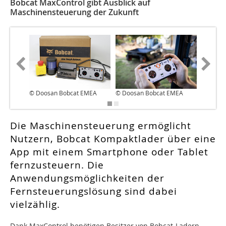
Bobcat MaxControl gibt Ausblick auf
Maschinensteuerung der Zukunft
© Doosan Bobcat EMEA
© Doosan Bobcat EMEA
© Doosa
Die Maschinensteuerung ermöglicht
Nutzern, Bobcat Kompaktlader über eine
App mit einem Smartphone oder Tablet
fernzusteuern. Die
Anwendungsmöglichkeiten der
Fernsteuerungslösung sind dabei
vielzählig.
Dank MaxControl benötigen Besitzer von Bobcat-Ladern