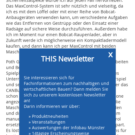
Sicherheitsaspekte würde ich auf jeden Fall hervorheben.
Das MaxControl-System ist sehr nützlich und vielseitig, da
ich es mit dem Löffel oder mit einer Reihe von Bobcat-
Anbaugeräten verwenden kann, um verschiedene Aufgaben
wie das Entfernen von Gestrüpp oder den Einsatz einer
Radsäge auf sichere Weise durchzuführen. Außerdem habe
ich im Moment nur einen Bobcat-Raupenlader, aber in
Zukunft werde ich möglicherweise ein Kompaktladermodell
kaufen, und dann kann ich per MaxControl mit beiden
x
Maschinen arbeiten.“
THIS Newsletter
Poth Garten + Landschaftsbau hat sich auf Rodungsarbeiten
und Bepflanzungen in Parks, auf Friedhöfen und
Spielplätzen spezialisiert. Markus Poth, der Inhaber des
Sie interessieren sich für
Unternehmens, erklärt: „Das Einrichten war ein Kinderspiel
Fachinformationen zum nachhaltigen und
und sehr intuitiv. Man verbindet das Gerät einfach über das
wirtschaftlichen Bauen? Dann melden Sie
CANBus-System mit dem Computer der Maschine und
sich zu unserem kostenlosen Newsletter
schon wird eine Benutzeroberfläche auf dem Smartphone
an!
angezeigt. Dank dieser Flexibilität kann der Bediener die
Darin informieren wir über:
Maschine einfach starten, sein Mobiltelefon herausholen
und die Maschine fernsteuern. Der Wechsel zurück zum
» Produktneuheiten
manuellen Fahren geht genauso schnell. Die MaxControl
» Veranstaltungen
ersetzt einen zusätzlichen Fahrer, was Zeit und Geld spart.
» Auswertungen der Infobau Münster
Es löst das Problem des ständigen Ein- und Aussteigens für
» 14tägige Erscheinungsweise